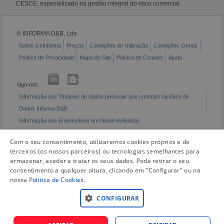
CESCE, especializado na gestão integral do risco comercial.
© INFORMA D&B, Lda
Sobre a eInforma
Preços
Condições de Utilização
Condições Gerais
Política de Privacidade
Mapa do Site
Política de Cookies
Ajuda
Siga-nos:
Informação aos Titulares de dados pessoais que constam na Base de
Dados Informa D&B
Informação aos Empresários em Nome Individual
Livro de Reclamações Eletrónico
Com o seu consentimento, utilizaremos cookies próprios e de
terceiros (os nossos parceiros) ou tecnologias semelhantes para
armazenar, aceder e tratar os seus dados. Pode retirar o seu
consentimento a qualquer altura, clicando em "Configurar" ou na
nossa
Politica de Cookies
.
CONFIGURAR