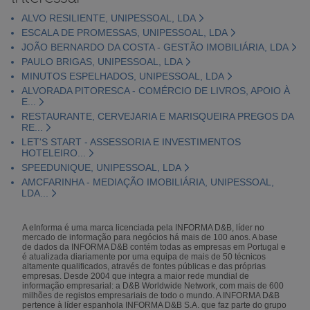
ALVO RESILIENTE, UNIPESSOAL, LDA
ESCALA DE PROMESSAS, UNIPESSOAL, LDA
JOÃO BERNARDO DA COSTA - GESTÃO IMOBILIÁRIA, LDA
PAULO BRIGAS, UNIPESSOAL, LDA
MINUTOS ESPELHADOS, UNIPESSOAL, LDA
ALVORADA PITORESCA - COMÉRCIO DE LIVROS, APOIO À
E...
RESTAURANTE, CERVEJARIA E MARISQUEIRA PREGOS DA
RE...
LET'S START - ASSESSORIA E INVESTIMENTOS
HOTELEIRO...
SPEEDUNIQUE, UNIPESSOAL, LDA
AMCFARINHA - MEDIAÇÃO IMOBILIÁRIA, UNIPESSOAL,
LDA...
A eInforma é uma marca licenciada pela INFORMA D&B, líder no
mercado de informação para negócios há mais de 100 anos. A base
de dados da INFORMA D&B contém todas as empresas em Portugal e
é atualizada diariamente por uma equipa de mais de 50 técnicos
altamente qualificados, através de fontes públicas e das próprias
empresas. Desde 2004 que integra a maior rede mundial de
informação empresarial: a D&B Worldwide Network, com mais de 600
milhões de registos empresariais de todo o mundo. A INFORMA D&B
pertence à líder espanhola INFORMA D&B S.A. que faz parte do grupo