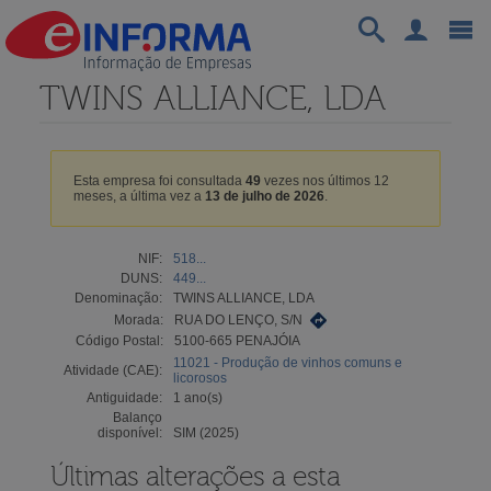
TWINS ALLIANCE, LDA
Esta empresa foi consultada
49
vezes nos últimos 12
meses, a última vez a
13 de julho de 2026
.
NIF:
518...
DUNS:
449...
Denominação:
TWINS ALLIANCE, LDA
Morada:
RUA DO LENÇO, S/N
Código Postal:
5100-665 PENAJÓIA
11021 - Produção de vinhos comuns e
Atividade (CAE):
licorosos
Antiguidade:
1 ano(s)
Balanço
disponível:
SIM (2025)
Últimas alterações a esta