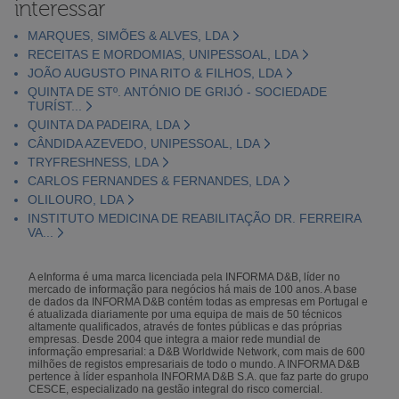
interessar
MARQUES, SIMÕES & ALVES, LDA
RECEITAS E MORDOMIAS, UNIPESSOAL, LDA
JOÃO AUGUSTO PINA RITO & FILHOS, LDA
QUINTA DE STº. ANTÓNIO DE GRIJÓ - SOCIEDADE
TURÍST...
QUINTA DA PADEIRA, LDA
CÂNDIDA AZEVEDO, UNIPESSOAL, LDA
TRYFRESHNESS, LDA
CARLOS FERNANDES & FERNANDES, LDA
OLILOURO, LDA
INSTITUTO MEDICINA DE REABILITAÇÃO DR. FERREIRA
VA...
A eInforma é uma marca licenciada pela INFORMA D&B, líder no
mercado de informação para negócios há mais de 100 anos. A base
de dados da INFORMA D&B contém todas as empresas em Portugal e
é atualizada diariamente por uma equipa de mais de 50 técnicos
altamente qualificados, através de fontes públicas e das próprias
empresas. Desde 2004 que integra a maior rede mundial de
informação empresarial: a D&B Worldwide Network, com mais de 600
milhões de registos empresariais de todo o mundo. A INFORMA D&B
pertence à líder espanhola INFORMA D&B S.A. que faz parte do grupo
CESCE, especializado na gestão integral do risco comercial.