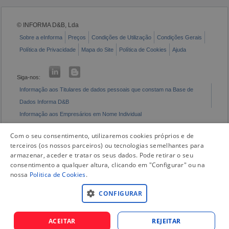
© INFORMA D&B, Lda
Sobre a eInforma
Preços
Condições de Utilização
Condições Gerais
Política de Privacidade
Mapa do Site
Política de Cookies
Ajuda
Siga-nos:
Informação aos Titulares de dados pessoais que constam na Base de
Dados Informa D&B
Informação aos Empresários em Nome Individual
Livro de Reclamações Eletrónico
Com o seu consentimento, utilizaremos cookies próprios e de
terceiros (os nossos parceiros) ou tecnologias semelhantes para
armazenar, aceder e tratar os seus dados. Pode retirar o seu
consentimento a qualquer altura, clicando em "Configurar" ou na
nossa
Politica de Cookies
.
CONFIGURAR
ACEITAR
REJEITAR