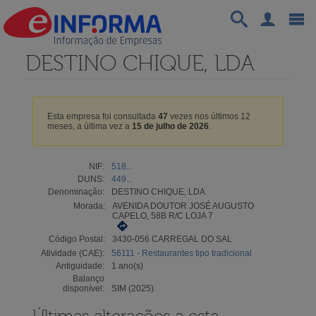
DESTINO CHIQUE, LDA
Esta empresa foi consultada
47
vezes nos últimos 12
meses, a última vez a
15 de julho de 2026
.
NIF:
518...
DUNS:
449...
Denominação:
DESTINO CHIQUE, LDA
Morada:
AVENIDA DOUTOR JOSÉ AUGUSTO
CAPELO, 58B R/C LOJA 7
Código Postal:
3430-056 CARREGAL DO SAL
Atividade (CAE):
56111 - Restaurantes tipo tradicional
Antiguidade:
1 ano(s)
Balanço
disponível:
SIM (2025)