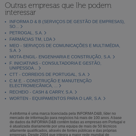
Outras empresas que lhe podem
interessar
INFORMA D & B (SERVIÇOS DE GESTÃO DE EMPRESAS),
SO...
PETROGAL, S.A.
FARMÁCIAS TM, LDA
MEO - SERVIÇOS DE COMUNICAÇÕES E MULTIMÉDIA,
S.A.
MOTA-ENGIL- ENGENHARIA E CONSTRUÇÃO, S.A.
F. INICIATIVAS - CONSULTADORIA E GESTÃO,
UNIPESSOA...
CTT - CORREIOS DE PORTUGAL, S.A.
C.M.E. - CONSTRUÇÃO E MANUTENÇÃO
ELECTROMECÂNICA, ...
RECHEIO - CASH & CARRY, S.A.
WORTEN - EQUIPAMENTOS PARA O LAR, S.A.
A eInforma é uma marca licenciada pela INFORMA D&B, líder no
mercado de informação para negócios há mais de 100 anos. A base
de dados da INFORMA D&B contém todas as empresas em Portugal e
é atualizada diariamente por uma equipa de mais de 50 técnicos
altamente qualificados, através de fontes públicas e das próprias
empresas. Desde 2004 que integra a maior rede mundial de