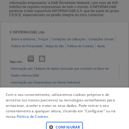
informação empresarial: a D&B Worldwide Network, com mais de 600
milhões de registos empresariais de todo o mundo. A INFORMA D&B
pertence à líder espanhola INFORMA D&B S.A. que faz parte do grupo
CESCE, especializado na gestão integral do risco comercial.
© INFORMA D&B, Lda
Sobre a eInforma
Preços
Condições de Utilização
Condições Gerais
Política de Privacidade
Mapa do Site
Política de Cookies
Ajuda
Siga-nos:
Informação aos Titulares de dados pessoais que constam na Base de
Dados Informa D&B
Informação aos Empresários em Nome Individual
Livro de Reclamações Eletrónico
Com o seu consentimento, utilizaremos cookies próprios e de
terceiros (os nossos parceiros) ou tecnologias semelhantes para
armazenar, aceder e tratar os seus dados. Pode retirar o seu
consentimento a qualquer altura, clicando em "Configurar" ou na
nossa
Politica de Cookies
.
CONFIGURAR