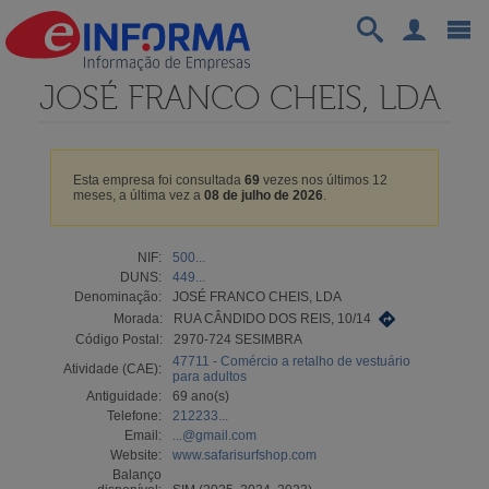
JOSÉ FRANCO CHEIS, LDA
Esta empresa foi consultada
69
vezes nos últimos 12
meses, a última vez a
08 de julho de 2026
.
NIF:
500...
DUNS:
449...
Denominação:
JOSÉ FRANCO CHEIS, LDA
Morada:
RUA CÂNDIDO DOS REIS, 10/14
Código Postal:
2970-724 SESIMBRA
47711 - Comércio a retalho de vestuário
Atividade (CAE):
para adultos
Antiguidade:
69 ano(s)
Telefone:
212233...
Email:
...@gmail.com
Website:
www.safarisurfshop.com
Balanço