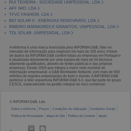
RUI TEIXEIRA - SOCIEDADE UNIPESSOAL, LDA
AFF IMO, LDA
TFVC FASHION, LDA
BIO SOLAR II - ENERGIAS RENOVAVEIS, LDA
RIBEIRO MÁRMORES E GRANITOS, UNIPESSOAL, LDA
TDL SOLAR, UNIPESSOAL, LDA
A eInforma é uma marca licenciada pela INFORMA D&B, líder no
mercado de informação para negócios há mais de 100 anos. A base
de dados da INFORMA D&B contém todas as empresas em Portugal e
é atualizada diariamente por uma equipa de mais de 50 técnicos
altamente qualificados, através de fontes públicas e das próprias
empresas. Desde 2004 que integra a maior rede mundial de
informação empresarial: a D&B Worldwide Network, com mais de 600
milhões de registos empresariais de todo o mundo. A INFORMA D&B
pertence à líder espanhola INFORMA D&B S.A. que faz parte do grupo
CESCE, especializado na gestão integral do risco comercial.
© INFORMA D&B, Lda
Sobre a eInforma
Preços
Condições de Utilização
Condições Gerais
Política de Privacidade
Mapa do Site
Política de Cookies
Ajuda