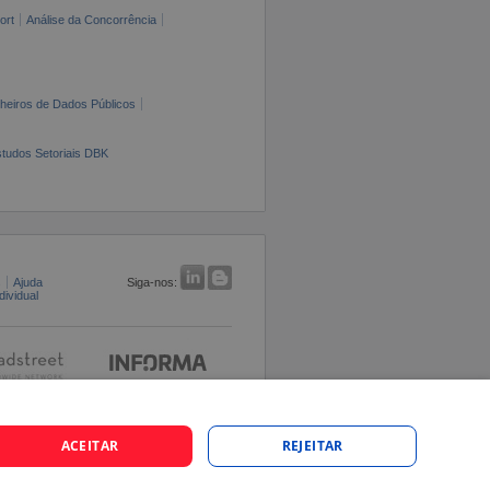
ort
Análise da Concorrência
cheiros de Dados Públicos
tudos Setoriais DBK
s
Ajuda
Siga-nos:
ividual
ACEITAR
REJEITAR