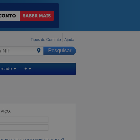
Tipos de Contrato
Ajuda
ercado
+
viço:
eceu-se da sua password de acesso?