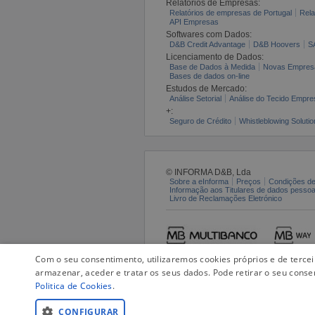
Relatórios de Empresas:
Relatórios de empresas de Portugal
Rela
API Empresas
Softwares com Dados:
D&B Credit Advantage
D&B Hoovers
S
Licenciamento de Dados:
Base de Dados à Medida
Novas Empres
Bases de dados on-line
Estudos de Mercado:
Análise Setorial
Análise do Tecido Empres
+:
Seguro de Crédito
Whistleblowing Solutio
© INFORMA D&B, Lda
Sobre a eInforma
Preços
Condições de
Informação aos Titulares de dados pesso
Livro de Reclamações Eletrónico
Com o seu consentimento, utilizaremos cookies próprios e de terce
armazenar, aceder e tratar os seus dados. Pode retirar o seu conse
Politica de Cookies
.
CONFIGURAR