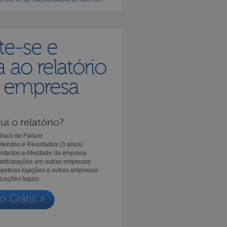
te-se e
 ao relatório
a empresa
ui o relatório?
isco de Failure
Vendas e Resultados (3 anos)
ntactos e Atividade da empresa
Participações em outras empresas
spetivas ligações a outras empresas
icações legais
o Grátis »