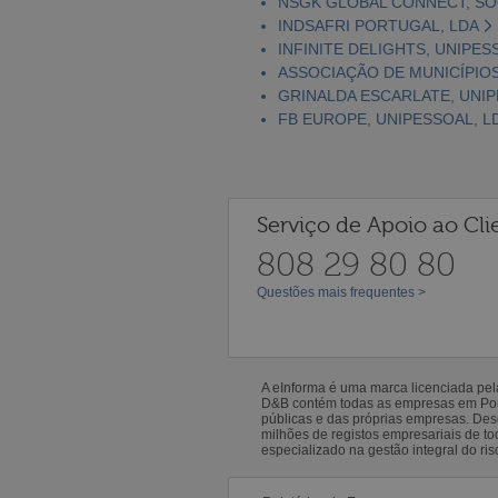
NSGK GLOBAL CONNECT, SO
INDSAFRI PORTUGAL, LDA
INFINITE DELIGHTS, UNIPES
ASSOCIAÇÃO DE MUNICÍPIO
GRINALDA ESCARLATE, UNIP
FB EUROPE, UNIPESSOAL, L
Serviço de Apoio ao Cli
808 29 80 80
Questões mais frequentes >
A eInforma é uma marca licenciada pe
D&B contém todas as empresas em Portu
públicas e das próprias empresas. De
milhões de registos empresariais de 
especializado na gestão integral do ris