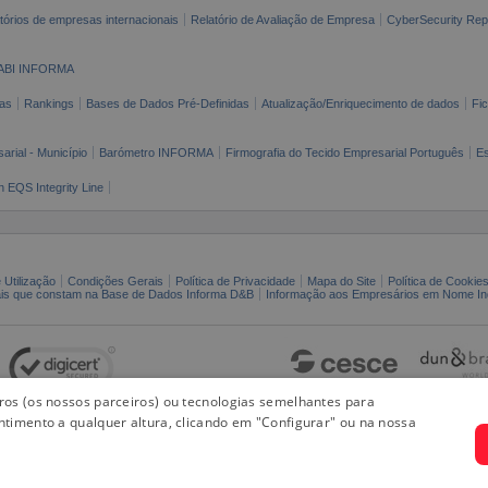
tórios de empresas internacionais
Relatório de Avaliação de Empresa
CyberSecurity Rep
ABI INFORMA
as
Rankings
Bases de Dados Pré-Definidas
Atualização/Enriquecimento de dados
Fi
arial - Município
Barómetro INFORMA
Firmografia do Tecido Empresarial Português
Es
n EQS Integrity Line
 Utilização
Condições Gerais
Política de Privacidade
Mapa do Site
Política de Cookie
ais que constam na Base de Dados Informa D&B
Informação aos Empresários em Nome Ind
iros (os nossos parceiros) ou tecnologias semelhantes para
ntimento a qualquer altura, clicando em "Configurar" ou na nossa