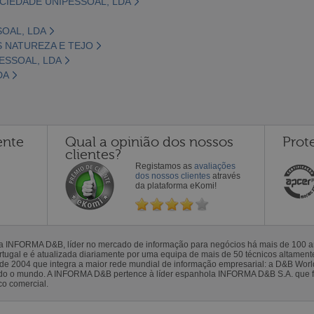
CIEDADE UNIPESSOAL, LDA
SOAL, LDA
S NATUREZA E TEJO
ESSOAL, LDA
DA
ente
Qual a opinião dos nossos
Prot
clientes?
Registamos as
avaliações
dos nossos clientes
através
da plataforma eKomi!
la INFORMA D&B, líder no mercado de informação para negócios há mais de 100
gal e é atualizada diariamente por uma equipa de mais de 50 técnicos altamente 
sde 2004 que integra a maior rede mundial de informação empresarial: a D&B Wor
todo o mundo. A INFORMA D&B pertence à líder espanhola INFORMA D&B S.A. que 
co comercial.