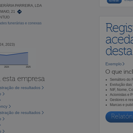
ERÁRIA PARREIRA, LDA
MAIO, 21
NTIJO
dades funerárias e conexas
Regis
aceda
24, 2023)
dest
Exemplo
2024
2025
O que incl
a esta empresa
Semáforo do R
Evolução das 
tração de resultados
NIF, Nome, Co
o
Acionistas e 
Gestores e re
Marcas e publ
ency
tração de resultados
Relatóri
o
o