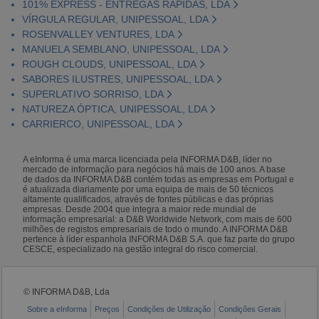
101% EXPRESS - ENTREGAS RÁPIDAS, LDA
VÍRGULA REGULAR, UNIPESSOAL, LDA
ROSENVALLEY VENTURES, LDA
MANUELA SEMBLANO, UNIPESSOAL, LDA
ROUGH CLOUDS, UNIPESSOAL, LDA
SABORES ILUSTRES, UNIPESSOAL, LDA
SUPERLATIVO SORRISO, LDA
NATUREZA ÓPTICA, UNIPESSOAL, LDA
CARRIERCO, UNIPESSOAL, LDA
A eInforma é uma marca licenciada pela INFORMA D&B, líder no
mercado de informação para negócios há mais de 100 anos. A base
de dados da INFORMA D&B contém todas as empresas em Portugal e
é atualizada diariamente por uma equipa de mais de 50 técnicos
altamente qualificados, através de fontes públicas e das próprias
empresas. Desde 2004 que integra a maior rede mundial de
informação empresarial: a D&B Worldwide Network, com mais de 600
milhões de registos empresariais de todo o mundo. A INFORMA D&B
pertence à líder espanhola INFORMA D&B S.A. que faz parte do grupo
CESCE, especializado na gestão integral do risco comercial.
© INFORMA D&B, Lda
Sobre a eInforma
Preços
Condições de Utilização
Condições Gerais