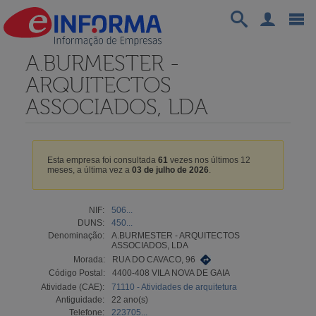
A.BURMESTER -
ARQUITECTOS
ASSOCIADOS, LDA
Esta empresa foi consultada
61
vezes nos últimos 12
meses, a última vez a
03 de julho de 2026
.
NIF:
506...
DUNS:
450...
Denominação:
A.BURMESTER - ARQUITECTOS
ASSOCIADOS, LDA
Morada:
RUA DO CAVACO, 96
Código Postal:
4400-408 VILA NOVA DE GAIA
Atividade (CAE):
71110 - Atividades de arquitetura
Antiguidade:
22 ano(s)
Telefone:
223705...