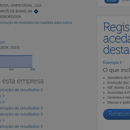
RBOSA, UNIPESSOAL, LDA
INTÃ DE BAIXO, 98
 REBORDOSA
bricação de mobiliário de madeira para outros
Regis
aceda
com
dest
 2024, 2023)
Exemplo
O que incl
2024
2025
Semáforo do R
a esta empresa
Evolução das 
NIF, Nome, Co
tração de resultados
Acionistas e 
o
Gestores e re
o
Marcas e publ
tração de resultados
Relatóri
tração de resultados
o
tração de resultados