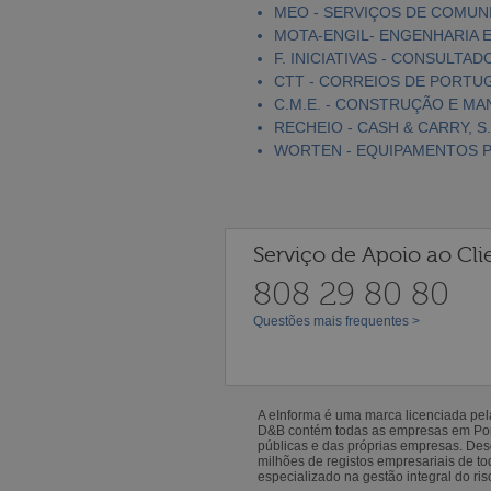
MEO - SERVIÇOS DE COMUNI
MOTA-ENGIL- ENGENHARIA E
F. INICIATIVAS - CONSULTAD
CTT - CORREIOS DE PORTUGA
C.M.E. - CONSTRUÇÃO E MA
RECHEIO - CASH & CARRY, S.
WORTEN - EQUIPAMENTOS PA
Serviço de Apoio ao Cli
808 29 80 80
Questões mais frequentes >
A eInforma é uma marca licenciada pe
D&B contém todas as empresas em Portu
públicas e das próprias empresas. De
milhões de registos empresariais de 
especializado na gestão integral do ris