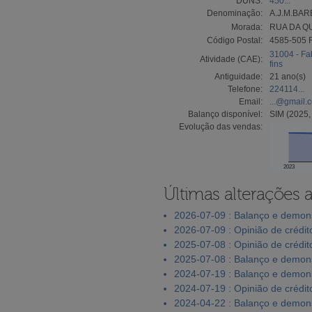
DUNS:
450...
Denominação:
A.J.M.BA
Morada:
RUA DA QU
Código Postal:
4585-505
31004 - Fa
Atividade (CAE):
fins
Antiguidade:
21 ano(s)
Telefone:
224114...
Email:
...@gmail.
Balanço disponível:
SIM (2025,
Evolução das vendas:
2023
Últimas alterações 
2026-07-09 : Balanço e demons
2026-07-09 : Opinião de crédit
2025-07-08 : Opinião de crédit
2025-07-08 : Balanço e demons
2024-07-19 : Balanço e demons
2024-07-19 : Opinião de crédit
2024-04-22 : Balanço e demons