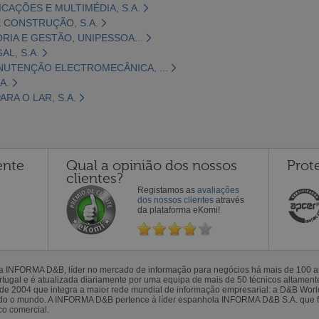
CAÇÕES E MULTIMÉDIA, S.A.
 CONSTRUÇÃO, S.A.
ORIA E GESTÃO, UNIPESSOA...
L, S.A.
NUTENÇÃO ELECTROMECÂNICA, ...
A.
RA O LAR, S.A.
ente
Qual a opinião dos nossos
Prot
clientes?
Registamos as
avaliações
dos nossos clientes
através
da plataforma eKomi!
la INFORMA D&B, líder no mercado de informação para negócios há mais de 100
gal e é atualizada diariamente por uma equipa de mais de 50 técnicos altamente 
sde 2004 que integra a maior rede mundial de informação empresarial: a D&B Wor
todo o mundo. A INFORMA D&B pertence à líder espanhola INFORMA D&B S.A. que 
co comercial.