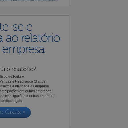
te-se e
 ao relatório
a empresa
ui o relatório?
isco de Failure
Vendas e Resultados (3 anos)
ntactos e Atividade da empresa
Participações em outras empresas
spetivas ligações a outras empresas
icações legais
o Grátis »