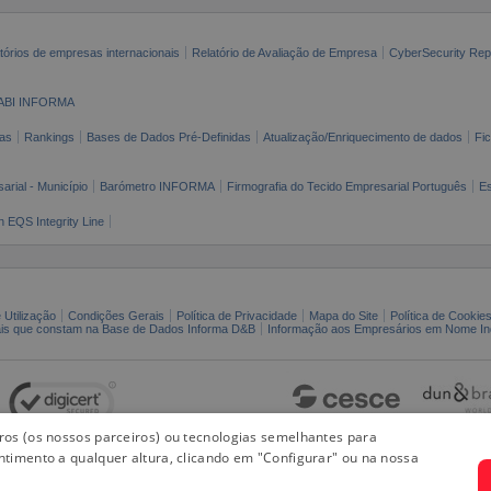
tórios de empresas internacionais
Relatório de Avaliação de Empresa
CyberSecurity Rep
ABI INFORMA
as
Rankings
Bases de Dados Pré-Definidas
Atualização/Enriquecimento de dados
Fi
arial - Município
Barómetro INFORMA
Firmografia do Tecido Empresarial Português
Es
n EQS Integrity Line
 Utilização
Condições Gerais
Política de Privacidade
Mapa do Site
Política de Cookie
ais que constam na Base de Dados Informa D&B
Informação aos Empresários em Nome Ind
iros (os nossos parceiros) ou tecnologias semelhantes para
ntimento a qualquer altura, clicando em "Configurar" ou na nossa