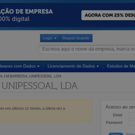
Login
Registo Gratuito
ftwares com Dados
Licenciamento de Dados
Estudos de M
A.J.M.BARBOSA, UNIPESSOAL, LDA
, UNIPESSOAL, LDA
Acesso ao ser
es nos últimos 12 meses, a última vez a
Email
Password
Esqu