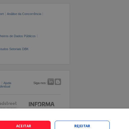
ort
Análise da Concorrência
cheiros de Dados Públicos
tudos Setoriais DBK
s
Ajuda
Siga-nos:
ividual
ACEITAR
REJEITAR