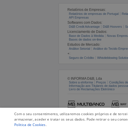
Relatórios de Empresas:
Relatórios de empresas de Portugal
Rela
API Empresas
Softwares com Dados:
D&B Credit Advantage
D&B Hoovers
S
Licenciamento de Dados:
Base de Dados à Medida
Novas Empres
Bases de dados on-line
Estudos de Mercado:
Análise Setorial
Análise do Tecido Empres
+:
Seguro de Crédito
Whistleblowing Solutio
© INFORMA D&B, Lda
Sobre a eInforma
Preços
Condições de
Informação aos Titulares de dados pesso
Livro de Reclamações Eletrónico
Com o seu consentimento, utilizaremos cookies próprios e de terce
armazenar, aceder e tratar os seus dados. Pode retirar o seu conse
Politica de Cookies
.