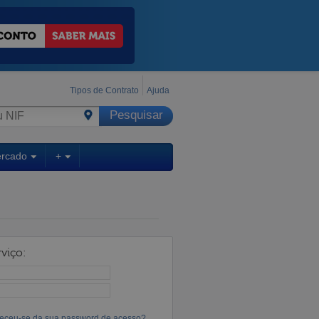
Tipos de Contrato
Ajuda
ercado
+
viço:
eceu-se da sua password de acesso?