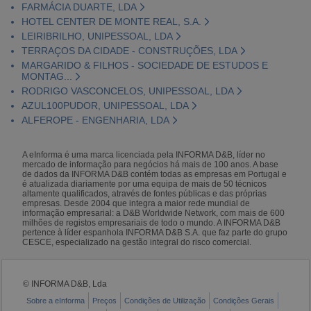
FARMÁCIA DUARTE, LDA
HOTEL CENTER DE MONTE REAL, S.A.
LEIRIBRILHO, UNIPESSOAL, LDA
TERRAÇOS DA CIDADE - CONSTRUÇÕES, LDA
MARGARIDO & FILHOS - SOCIEDADE DE ESTUDOS E
MONTAG...
RODRIGO VASCONCELOS, UNIPESSOAL, LDA
AZUL100PUDOR, UNIPESSOAL, LDA
ALFEROPE - ENGENHARIA, LDA
A eInforma é uma marca licenciada pela INFORMA D&B, líder no
mercado de informação para negócios há mais de 100 anos. A base
de dados da INFORMA D&B contém todas as empresas em Portugal e
é atualizada diariamente por uma equipa de mais de 50 técnicos
altamente qualificados, através de fontes públicas e das próprias
empresas. Desde 2004 que integra a maior rede mundial de
informação empresarial: a D&B Worldwide Network, com mais de 600
milhões de registos empresariais de todo o mundo. A INFORMA D&B
pertence à líder espanhola INFORMA D&B S.A. que faz parte do grupo
CESCE, especializado na gestão integral do risco comercial.
© INFORMA D&B, Lda
Sobre a eInforma
Preços
Condições de Utilização
Condições Gerais