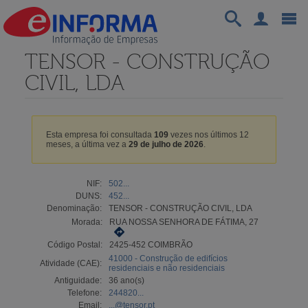
TENSOR - CONSTRUÇÃO
CIVIL, LDA
Esta empresa foi consultada
109
vezes nos últimos 12
meses, a última vez a
29 de julho de 2026
.
NIF:
502...
DUNS:
452...
Denominação:
TENSOR - CONSTRUÇÃO CIVIL, LDA
Morada:
RUA NOSSA SENHORA DE FÁTIMA, 27
Código Postal:
2425-452 COIMBRÃO
41000 - Construção de edifícios
Atividade (CAE):
residenciais e não residenciais
Antiguidade:
36 ano(s)
Telefone:
244820...
Email:
...@tensor.pt