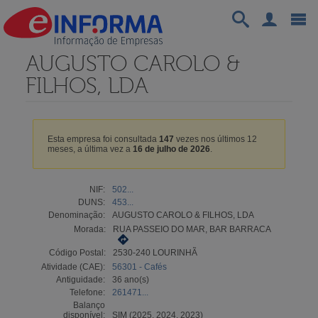
AUGUSTO CAROLO &
FILHOS, LDA
Esta empresa foi consultada
147
vezes nos últimos 12
meses, a última vez a
16 de julho de 2026
.
NIF:
502...
DUNS:
453...
Denominação:
AUGUSTO CAROLO & FILHOS, LDA
Morada:
RUA PASSEIO DO MAR, BAR BARRACA
Código Postal:
2530-240 LOURINHÃ
Atividade (CAE):
56301 - Cafés
Antiguidade:
36 ano(s)
Telefone:
261471...
Balanço
disponível:
SIM (2025, 2024, 2023)