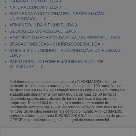
IGUARIAS D'ÊXITO, LDA
NATURALCURTAIN, LDA
SCORES AND COORDINATES - RESTAURAÇÃO,
UNIPESSOAL, ...
ARMANDO, ILDA & FILHOS, LDA
GEOCAKES, UNIPESSOAL, LDA
HORTÊNCIO MACHADO DA SILVA, UNIPESSOAL, LDA
BRASAS RADIOSAS - CHURRASQUEIRA, LDA
GOMES & CHUMBINHO - RESTAURAÇÃO, UNIPESSOAL,
LDA
BABIMOURA - CRECHE E JARDIM INFANTIL DE
VILAMOURA,...
A eInforma é uma marca licenciada pela INFORMA D&B, líder no
mercado de informação para negócios há mais de 100 anos. A base
de dados da INFORMA D&B contém todas as empresas em Portugal e
é atualizada diariamente por uma equipa de mais de 50 técnicos
altamente qualificados, através de fontes públicas e das próprias
empresas. Desde 2004 que integra a maior rede mundial de
informação empresarial: a D&B Worldwide Network, com mais de 600
milhões de registos empresariais de todo o mundo. A INFORMA D&B
pertence à líder espanhola INFORMA D&B S.A. que faz parte do grupo
CESCE, especializado na gestão integral do risco comercial.