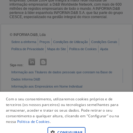
empresas. Desde 2004 que integra a maior rede mundial de
informação empresarial: a D&B Worldwide Network, com mais de 600
milhões de registos empresariais de todo o mundo. A INFORMA D&B
pertence à líder espanhola INFORMA D&B S.A. que faz parte do grupo
CESCE, especializado na gestão integral do risco comercial.
© INFORMA D&B, Lda
Sobre a eInforma
Preços
Condições de Utilização
Condições Gerais
Política de Privacidade
Mapa do Site
Política de Cookies
Ajuda
Siga-nos:
Informação aos Titulares de dados pessoais que constam na Base de
Dados Informa D&B
Informação aos Empresários em Nome Individual
Livro de Reclamações Eletrónico
Com o seu consentimento, utilizaremos cookies próprios e de
terceiros (os nossos parceiros) ou tecnologias semelhantes para
armazenar, aceder e tratar os seus dados. Pode retirar o seu
consentimento a qualquer altura, clicando em "Configurar" ou na
nossa
Politica de Cookies
.
CONFIGURAR