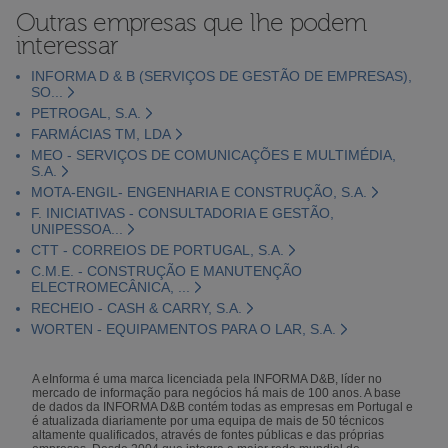
Outras empresas que lhe podem
interessar
INFORMA D & B (SERVIÇOS DE GESTÃO DE EMPRESAS),
SO...
PETROGAL, S.A.
FARMÁCIAS TM, LDA
MEO - SERVIÇOS DE COMUNICAÇÕES E MULTIMÉDIA,
S.A.
MOTA-ENGIL- ENGENHARIA E CONSTRUÇÃO, S.A.
F. INICIATIVAS - CONSULTADORIA E GESTÃO,
UNIPESSOA...
CTT - CORREIOS DE PORTUGAL, S.A.
C.M.E. - CONSTRUÇÃO E MANUTENÇÃO
ELECTROMECÂNICA, ...
RECHEIO - CASH & CARRY, S.A.
WORTEN - EQUIPAMENTOS PARA O LAR, S.A.
A eInforma é uma marca licenciada pela INFORMA D&B, líder no
mercado de informação para negócios há mais de 100 anos. A base
de dados da INFORMA D&B contém todas as empresas em Portugal e
é atualizada diariamente por uma equipa de mais de 50 técnicos
altamente qualificados, através de fontes públicas e das próprias