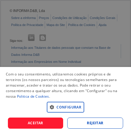
© INFORMA D&B, Lda
Sobre a eInforma
Preços
Condições de Utilização
Condições Gerais
Política de Privacidade
Mapa do Site
Política de Cookies
Ajuda
Siga-nos:
Informação aos Titulares de dados pessoais que constam na Base de
Dados Informa D&B
Informação aos Empresários em Nome Individual
Livro de Reclamações Eletrónico
Com o seu consentimento, utilizaremos cookies próprios e de
terceiros (os nossos parceiros) ou tecnologias semelhantes para
armazenar, aceder e tratar os seus dados. Pode retirar o seu
consentimento a qualquer altura, clicando em "Configurar" ou na
nossa
Politica de Cookies
.
CONFIGURAR
ACEITAR
REJEITAR