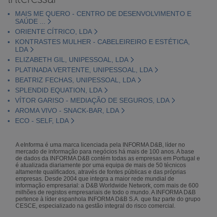
MAIS ME QUERO - CENTRO DE DESENVOLVIMENTO E
SAÚDE ...
ORIENTE CÍTRICO, LDA
KONTRASTES MULHER - CABELEIREIRO E ESTÉTICA,
LDA
ELIZABETH GIL, UNIPESSOAL, LDA
PLATINADA VERTENTE, UNIPESSOAL, LDA
BEATRIZ FECHAS, UNIPESSOAL, LDA
SPLENDID EQUATION, LDA
VÍTOR GARISO - MEDIAÇÃO DE SEGUROS, LDA
AROMA VIVO - SNACK-BAR, LDA
ECO - SELF, LDA
A eInforma é uma marca licenciada pela INFORMA D&B, líder no
mercado de informação para negócios há mais de 100 anos. A base
de dados da INFORMA D&B contém todas as empresas em Portugal e
é atualizada diariamente por uma equipa de mais de 50 técnicos
altamente qualificados, através de fontes públicas e das próprias
empresas. Desde 2004 que integra a maior rede mundial de
informação empresarial: a D&B Worldwide Network, com mais de 600
milhões de registos empresariais de todo o mundo. A INFORMA D&B
pertence à líder espanhola INFORMA D&B S.A. que faz parte do grupo
CESCE, especializado na gestão integral do risco comercial.