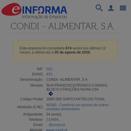
CONDI - ALIMENTAR, S.A.
Esta empresa foi consultada
674
vezes nos últimos 12
meses, a última vez a
05 de agosto de 2026
.
NIF:
502...
DUNS:
453...
Denominação:
CONDI - ALIMENTAR, S.A.
Morada:
RUA FRANCISCO FRANCO CANNAS,
BLOCO 3 FRAÇÕES NA/AH 23A
Código Postal:
2660-500 SANTO ANTÃO DO TOJAL
46380 - Comércio por grosso de outros
Atividade (CAE):
produtos alimentares
Antiguidade:
34 ano(s)
Telefone:
219484...
Email:
...@condi.pt
Website:
www.condi.pt