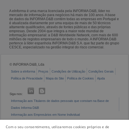
A eInforma é uma marca licenciada pela INFORMA D&B, líder no
mercado de informação para negócios há mais de 100 anos. A base
de dados da INFORMA D&B contém todas as empresas em Portugal e
é atualizada diariamente por uma equipa de mais de 50 técnicos
altamente qualificados, através de fontes públicas e das próprias
empresas. Desde 2004 que integra a maior rede mundial de
informação empresarial: a D&B Worldwide Network, com mais de 600
milhões de registos empresariais de todo o mundo. A INFORMA D&B
pertence à líder espanhola INFORMA D&B S.A. que faz parte do grupo
CESCE, especializado na gestão integral do risco comercial.
© INFORMA D&B, Lda
Sobre a eInforma
Preços
Condições de Utilização
Condições Gerais
Política de Privacidade
Mapa do Site
Política de Cookies
Ajuda
Siga-nos:
Informação aos Titulares de dados pessoais que constam na Base de
Dados Informa D&B
Informação aos Empresários em Nome Individual
Livro de Reclamações Eletrónico
Com o seu consentimento, utilizaremos cookies próprios e de