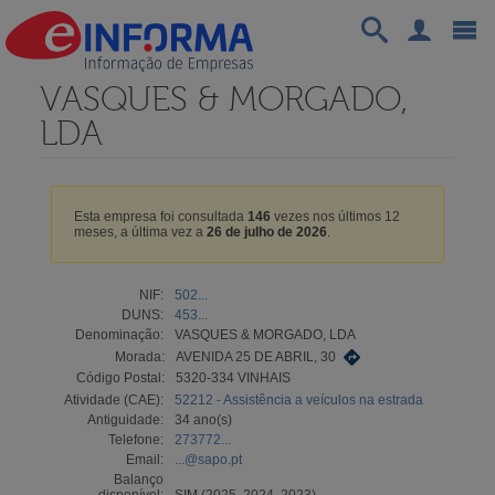
VASQUES & MORGADO,
LDA
Esta empresa foi consultada
146
vezes nos últimos 12
meses, a última vez a
26 de julho de 2026
.
NIF:
502...
DUNS:
453...
Denominação:
VASQUES & MORGADO, LDA
Morada:
AVENIDA 25 DE ABRIL, 30
Código Postal:
5320-334 VINHAIS
Atividade (CAE):
52212 - Assistência a veículos na estrada
Antiguidade:
34 ano(s)
Telefone:
273772...
Email:
...@sapo.pt
Balanço
disponível:
SIM (2025, 2024, 2023)