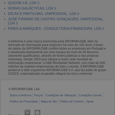
QUIOSK LR, LDA
HORAS GALÁCTICAS, LDA
DICAS E PARTILHAS, UNIPESSOAL, LDA
JOSÉ FIRMINO DE CASTRO GONÇALVES, UNIPESSOAL,
LDA
PIRES & MARQUES - CONSULTORIA FINANCEIRA, LDA
A eInforma é uma marca licenciada pela INFORMA D&B, líder no
mercado de informação para negócios há mais de 100 anos. A base
de dados da INFORMA D&B contém todas as empresas em Portugal e
é atualizada diariamente por uma equipa de mais de 50 técnicos
altamente qualificados, através de fontes públicas e das próprias
empresas. Desde 2004 que integra a maior rede mundial de
informação empresarial: a D&B Worldwide Network, com mais de 600
milhões de registos empresariais de todo o mundo. A INFORMA D&B
pertence à líder espanhola INFORMA D&B S.A. que faz parte do grupo
CESCE, especializado na gestão integral do risco comercial.
© INFORMA D&B, Lda
Sobre a eInforma
Preços
Condições de Utilização
Condições Gerais
Política de Privacidade
Mapa do Site
Política de Cookies
Ajuda