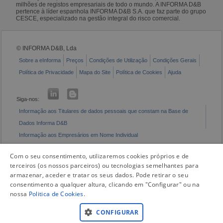
milhões de registos empresariais de todo o mundo. A INFORMA D&B
pertence à líder espanhola INFORMA D&B S.A. que faz parte do grupo
CESCE, especializado na gestão integral do risco comercial.
© INFORMA D&B, Lda
Sobre a eInforma
Preços
Condições de Utilização
Condições Gerais
Política de Privacidade
Mapa do Site
Política de Cookies
Ajuda
Siga-nos:
Informação aos Titulares de dados pessoais que constam na Base de
Dados Informa D&B
Informação aos Empresários em Nome Individual
Livro de Reclamações Eletrónico
Com o seu consentimento, utilizaremos cookies próprios e de
terceiros (os nossos parceiros) ou tecnologias semelhantes para
armazenar, aceder e tratar os seus dados. Pode retirar o seu
consentimento a qualquer altura, clicando em "Configurar" ou na
nossa
Politica de Cookies
.
CONFIGURAR