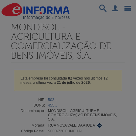
MONDISOL -
AGRICULTURA E
COMERCIALIZAÇÃO DE
BENS IMÓVEIS, S.A.
Esta empresa foi consultada
82
vezes nos últimos 12
meses, a última vez a
21 de julho de 2026
.
NIF:
503...
DUNS:
455...
Denominação:
MONDISOL - AGRICULTURA E
COMERCIALIZAÇÃO DE BENS IMÓVEIS,
S.A.
Morada:
RUA NOVA VALE DA AJUDA
Código Postal:
9000-720 FUNCHAL