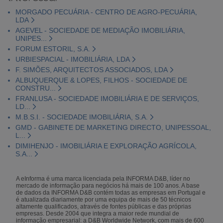
MORGADO PECUÁRIA - CENTRO DE AGRO-PECUÁRIA,
LDA
AGEVEL - SOCIEDADE DE MEDIAÇÃO IMOBILIÁRIA,
UNIPES...
FORUM ESTORIL, S.A.
URBIESPACIAL - IMOBILIÁRIA, LDA
F. SIMÕES, ARQUITECTOS ASSOCIADOS, LDA
ALBUQUERQUE & LOPES, FILHOS - SOCIEDADE DE
CONSTRU...
FRANLUSA - SOCIEDADE IMOBILIÁRIA E DE SERVIÇOS,
LD...
M.B.S.I. - SOCIEDADE IMOBILIÁRIA, S.A.
GMD - GABINETE DE MARKETING DIRECTO, UNIPESSOAL,
L...
DIMIHENJO - IMOBILIÁRIA E EXPLORAÇÃO AGRÍCOLA,
S.A...
A eInforma é uma marca licenciada pela INFORMA D&B, líder no
mercado de informação para negócios há mais de 100 anos. A base
de dados da INFORMA D&B contém todas as empresas em Portugal e
é atualizada diariamente por uma equipa de mais de 50 técnicos
altamente qualificados, através de fontes públicas e das próprias
empresas. Desde 2004 que integra a maior rede mundial de
informação empresarial: a D&B Worldwide Network, com mais de 600