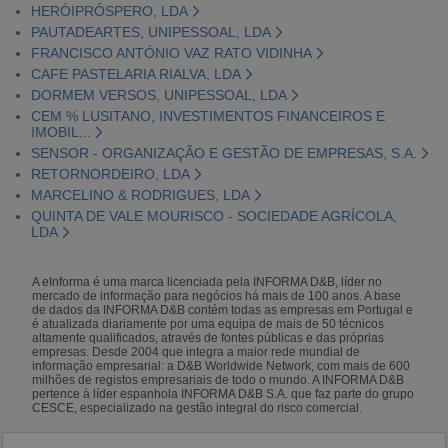
HERÓIPRÓSPERO, LDA
PAUTADEARTES, UNIPESSOAL, LDA
FRANCISCO ANTÓNIO VAZ RATO VIDINHA
CAFE PASTELARIA RIALVA, LDA
DORMEM VERSOS, UNIPESSOAL, LDA
CEM % LUSITANO, INVESTIMENTOS FINANCEIROS E
IMOBIL...
SENSOR - ORGANIZAÇÃO E GESTÃO DE EMPRESAS, S.A.
RETORNORDEIRO, LDA
MARCELINO & RODRIGUES, LDA
QUINTA DE VALE MOURISCO - SOCIEDADE AGRÍCOLA,
LDA
A eInforma é uma marca licenciada pela INFORMA D&B, líder no
mercado de informação para negócios há mais de 100 anos. A base
de dados da INFORMA D&B contém todas as empresas em Portugal e
é atualizada diariamente por uma equipa de mais de 50 técnicos
altamente qualificados, através de fontes públicas e das próprias
empresas. Desde 2004 que integra a maior rede mundial de
informação empresarial: a D&B Worldwide Network, com mais de 600
milhões de registos empresariais de todo o mundo. A INFORMA D&B
pertence à líder espanhola INFORMA D&B S.A. que faz parte do grupo
CESCE, especializado na gestão integral do risco comercial.