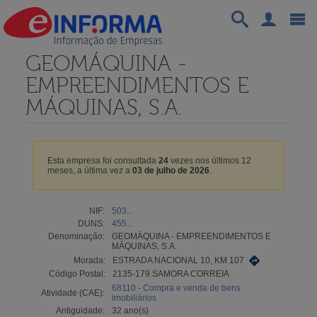
GEOMÁQUINA -
EMPREENDIMENTOS E
MÁQUINAS, S.A.
Esta empresa foi consultada
24
vezes nos últimos 12
meses, a última vez a
03 de julho de 2026
.
NIF:
503...
DUNS:
455...
Denominação:
GEOMÁQUINA - EMPREENDIMENTOS E
MÁQUINAS, S.A.
Morada:
ESTRADA NACIONAL 10, KM 107
Código Postal:
2135-179 SAMORA CORREIA
68110 - Compra e venda de bens
Atividade (CAE):
imobiliários
Antiguidade:
32 ano(s)