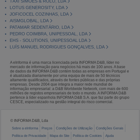
TÁXI SIMÕES & ROLO, LDA
LOTUS GENEROSITY, LDA
JOFICOCEL COZINHAS, LDA
AISMGLOBAL, LDA
PATAMAR SEDENTÁRIO, LDA
PEDRO COIMBRA, UNIPESSOAL, LDA
EHS - SOLUTIONS, UNIPESSOAL LDA
LUÍS MANUEL RODRIGUES GONÇALVES, LDA
A eInforma é uma marca licenciada pela INFORMA D&B, líder no
mercado de informação para negócios há mais de 100 anos. A base
de dados da INFORMA D&B contém todas as empresas em Portugal e
é atualizada diariamente por uma equipa de mais de 50 técnicos
altamente qualificados, através de fontes públicas e das próprias
empresas. Desde 2004 que integra a maior rede mundial de
informação empresarial: a D&B Worldwide Network, com mais de 600
milhões de registos empresariais de todo o mundo. A INFORMA D&B
pertence à líder espanhola INFORMA D&B S.A. que faz parte do grupo
CESCE, especializado na gestão integral do risco comercial.
© INFORMA D&B, Lda
Sobre a eInforma
Preços
Condições de Utilização
Condições Gerais
Política de Privacidade
Mapa do Site
Política de Cookies
Ajuda