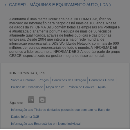
GARSER - MÁQUINAS E EQUIPAMENTO AUTO, LDA
A eInforma é uma marca licenciada pela INFORMA D&B, líder no
mercado de informação para negócios há mais de 100 anos. A base
de dados da INFORMA D&B contém todas as empresas em Portugal e
é atualizada diariamente por uma equipa de mais de 50 técnicos
altamente qualificados, através de fontes públicas e das próprias
empresas. Desde 2004 que integra a maior rede mundial de
informação empresarial: a D&B Worldwide Network, com mais de 600
milhões de registos empresariais de todo o mundo. A INFORMA D&B
pertence à líder espanhola INFORMA D&B S.A. que faz parte do grupo
CESCE, especializado na gestão integral do risco comercial.
© INFORMA D&B, Lda
Sobre a eInforma
Preços
Condições de Utilização
Condições Gerais
Política de Privacidade
Mapa do Site
Política de Cookies
Ajuda
Siga-nos:
Informação aos Titulares de dados pessoais que constam na Base de
Dados Informa D&B
Informação aos Empresários em Nome Individual