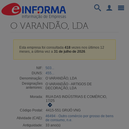
O VARANDÃO, LDA
Esta empresa foi consultada
418
vezes nos últimos 12
meses, a última vez a
31 de julho de 2026
.
NIF:
503...
DUNS:
455...
Denominação:
O VARANDÃO, LDA
Designações
O VARANDÃO - ARTIGOS DE
anteriores:
DECORAÇÃO, LDA
Morada:
RUA DAS INDÚSTRIAS E COMÉRCIO,
17/25
Código Postal:
4415-551 GRIJÓ VNG
46494 - Outro comércio por grosso de bens
Atividade (CAE):
de consumo, n.e.
Antiguidade:
33 ano(s)