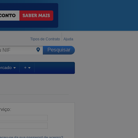
Tipos de Contrato
Ajuda
ercado
+
viço:
eceu-se da sua password de acesso?