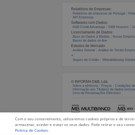
Relatórios de Empresas:
Relatórios de empresas de Portugal
Rela
API Empresas
Softwares com Dados:
D&B Credit Advantage
D&B Hoovers
S
Licenciamento de Dados:
Base de Dados à Medida
Novas Empres
Bases de dados on-line
Estudos de Mercado:
Análise Setorial
Análise do Tecido Empres
+:
Seguro de Crédito
Whistleblowing Solutio
© INFORMA D&B, Lda
Sobre a eInforma
Preços
Condições de
Informação aos Titulares de dados pesso
Livro de Reclamações Eletrónico
Com o seu consentimento, utilizaremos cookies próprios e de terce
armazenar, aceder e tratar os seus dados. Pode retirar o seu conse
Politica de Cookies
.