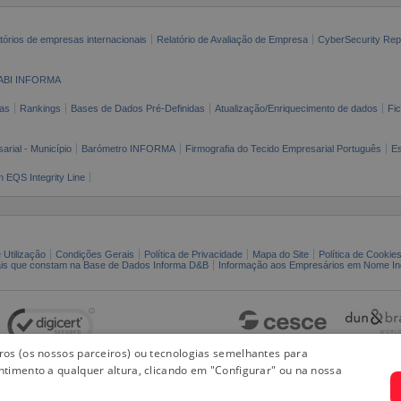
tórios de empresas internacionais
Relatório de Avaliação de Empresa
CyberSecurity Rep
ABI INFORMA
as
Rankings
Bases de Dados Pré-Definidas
Atualização/Enriquecimento de dados
Fi
arial - Município
Barómetro INFORMA
Firmografia do Tecido Empresarial Português
Es
n EQS Integrity Line
 Utilização
Condições Gerais
Política de Privacidade
Mapa do Site
Política de Cookie
ais que constam na Base de Dados Informa D&B
Informação aos Empresários em Nome Ind
iros (os nossos parceiros) ou tecnologias semelhantes para
ntimento a qualquer altura, clicando em "Configurar" ou na nossa