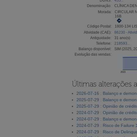
DUNS:
455...
Denominação:
CLÍNICA DE
Morada:
CIRCULAR 
16B
Código Postal:
1800-134 LI
Atividade (CAE):
86230 - Ativi
Antiguidade:
31 ano(s)
Telefone:
218593...
Balanço disponível:
SIM (2025, 2
Evolução das vendas:
2023
Últimas alterações 
2026-07-16 : Balanço e demons
2025-07-29 : Balanço e demons
2025-07-29 : Opinião de crédit
2024-07-29 : Opinião de crédit
2024-07-29 : Balanço e demons
2024-07-29 : Risco de Failure
2024-07-29 : Risco de Delinqu