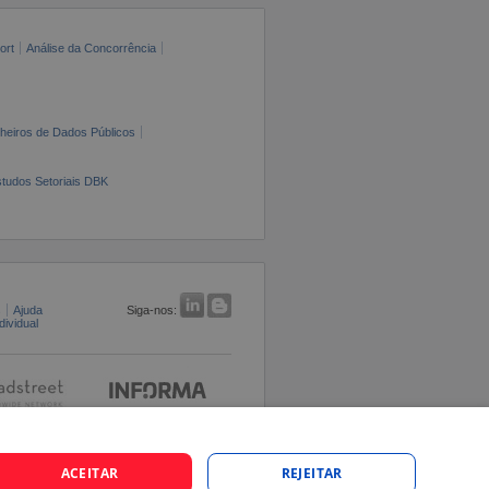
ort
Análise da Concorrência
cheiros de Dados Públicos
tudos Setoriais DBK
s
Ajuda
Siga-nos:
ividual
ACEITAR
REJEITAR