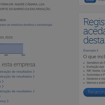
NTÁRIA DR. ANDRÉ CÂMARA, LDA
NORTE DO BAIRRO DA ENCARNAÇÃO,
Regis
SBOA
dades de medicina dentária e odontologia
aceda
dest
024, 2023)
Exemplo
O que incl
2024
2025
a esta empresa
Semáforo do R
Evolução das 
NIF, Nome, Co
tração de resultados
Acionistas e 
tração de resultados
Gestores e re
o
Marcas e publ
o
Relatóri
tração de resultados
ency