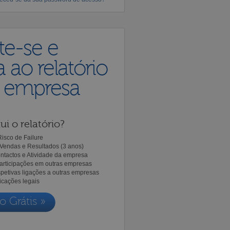
te-se e
 ao relatório
a empresa
ui o relatório?
isco de Failure
Vendas e Resultados (3 anos)
ntactos e Atividade da empresa
Participações em outras empresas
spetivas ligações a outras empresas
icações legais
o Grátis »