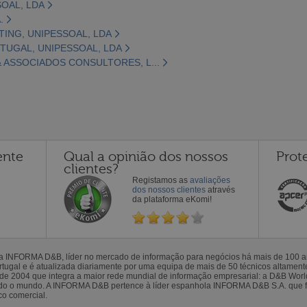
OAL, LDA
.
ING, UNIPESSOAL, LDA
UGAL, UNIPESSOAL, LDA
 ASSOCIADOS CONSULTORES, L...
ente
Qual a opinião dos nossos
Prot
clientes?
Registamos as
avaliações
dos nossos clientes
através
da plataforma eKomi!
la INFORMA D&B, líder no mercado de informação para negócios há mais de 100
gal e é atualizada diariamente por uma equipa de mais de 50 técnicos altamente 
sde 2004 que integra a maior rede mundial de informação empresarial: a D&B Wor
todo o mundo. A INFORMA D&B pertence à líder espanhola INFORMA D&B S.A. que 
co comercial.