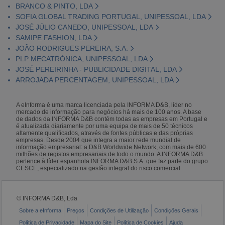
BRANCO & PINTO, LDA
SOFIA GLOBAL TRADING PORTUGAL, UNIPESSOAL, LDA
JOSÉ JÚLIO CANEDO, UNIPESSOAL, LDA
SAMIPE FASHION, LDA
JOÃO RODRIGUES PEREIRA, S.A.
PLP MECATRÓNICA, UNIPESSOAL, LDA
JOSÉ PEREIRINHA - PUBLICIDADE DIGITAL, LDA
ARROJADA PERCENTAGEM, UNIPESSOAL, LDA
A eInforma é uma marca licenciada pela INFORMA D&B, líder no
mercado de informação para negócios há mais de 100 anos. A base
de dados da INFORMA D&B contém todas as empresas em Portugal e
é atualizada diariamente por uma equipa de mais de 50 técnicos
altamente qualificados, através de fontes públicas e das próprias
empresas. Desde 2004 que integra a maior rede mundial de
informação empresarial: a D&B Worldwide Network, com mais de 600
milhões de registos empresariais de todo o mundo. A INFORMA D&B
pertence à líder espanhola INFORMA D&B S.A. que faz parte do grupo
CESCE, especializado na gestão integral do risco comercial.
© INFORMA D&B, Lda
Sobre a eInforma
Preços
Condições de Utilização
Condições Gerais
Política de Privacidade
Mapa do Site
Política de Cookies
Ajuda