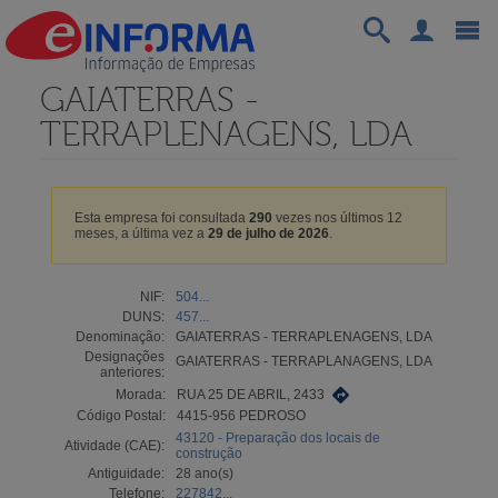
GAIATERRAS -
TERRAPLENAGENS, LDA
Esta empresa foi consultada
290
vezes nos últimos 12
meses, a última vez a
29 de julho de 2026
.
NIF:
504...
DUNS:
457...
Denominação:
GAIATERRAS - TERRAPLENAGENS, LDA
Designações
GAIATERRAS - TERRAPLANAGENS, LDA
anteriores:
Morada:
RUA 25 DE ABRIL, 2433
Código Postal:
4415-956 PEDROSO
43120 - Preparação dos locais de
Atividade (CAE):
construção
Antiguidade:
28 ano(s)
Telefone:
227842...