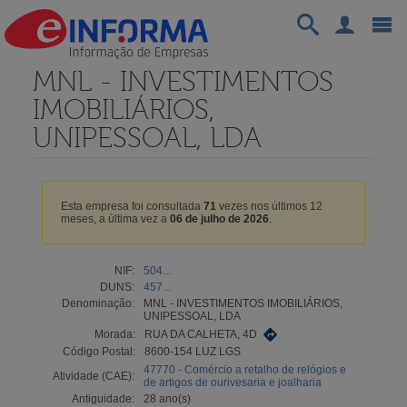
MNL - INVESTIMENTOS
IMOBILIÁRIOS,
UNIPESSOAL, LDA
Esta empresa foi consultada
71
vezes nos últimos 12
meses, a última vez a
06 de julho de 2026
.
NIF:
504...
DUNS:
457...
Denominação:
MNL - INVESTIMENTOS IMOBILIÁRIOS,
UNIPESSOAL, LDA
Morada:
RUA DA CALHETA, 4D
Código Postal:
8600-154 LUZ LGS
47770 - Comércio a retalho de relógios e
Atividade (CAE):
de artigos de ourivesaria e joalharia
Antiguidade:
28 ano(s)