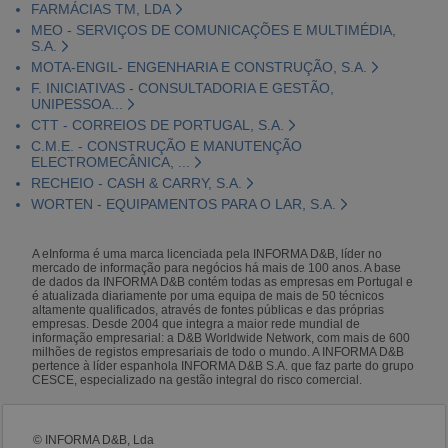
FARMÁCIAS TM, LDA
MEO - SERVIÇOS DE COMUNICAÇÕES E MULTIMÉDIA,
S.A.
MOTA-ENGIL- ENGENHARIA E CONSTRUÇÃO, S.A.
F. INICIATIVAS - CONSULTADORIA E GESTÃO,
UNIPESSOA...
CTT - CORREIOS DE PORTUGAL, S.A.
C.M.E. - CONSTRUÇÃO E MANUTENÇÃO
ELECTROMECÂNICA, ...
RECHEIO - CASH & CARRY, S.A.
WORTEN - EQUIPAMENTOS PARA O LAR, S.A.
A eInforma é uma marca licenciada pela INFORMA D&B, líder no
mercado de informação para negócios há mais de 100 anos. A base
de dados da INFORMA D&B contém todas as empresas em Portugal e
é atualizada diariamente por uma equipa de mais de 50 técnicos
altamente qualificados, através de fontes públicas e das próprias
empresas. Desde 2004 que integra a maior rede mundial de
informação empresarial: a D&B Worldwide Network, com mais de 600
milhões de registos empresariais de todo o mundo. A INFORMA D&B
pertence à líder espanhola INFORMA D&B S.A. que faz parte do grupo
CESCE, especializado na gestão integral do risco comercial.
© INFORMA D&B, Lda