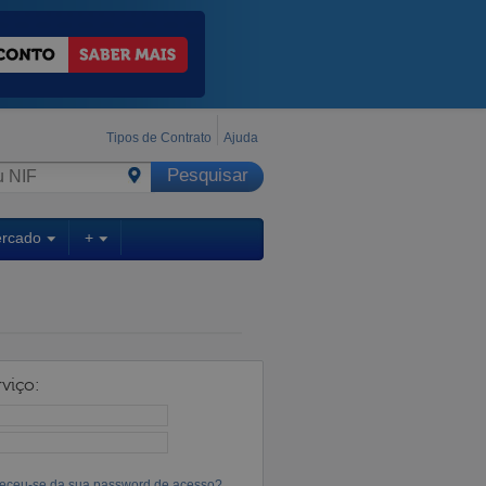
Tipos de Contrato
Ajuda
ercado
+
viço:
eceu-se da sua password de acesso?