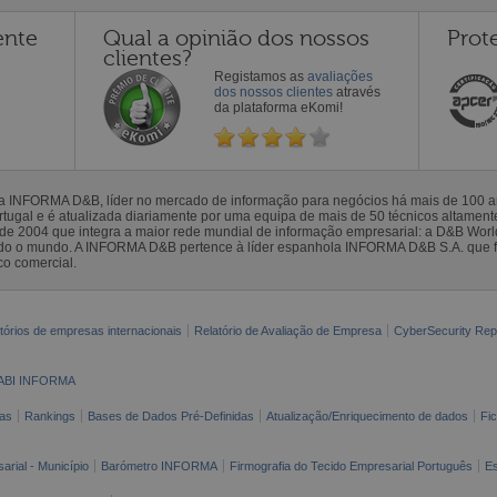
ente
Qual a opinião dos nossos
Prot
clientes?
Registamos as
avaliações
dos nossos clientes
através
da plataforma eKomi!
la INFORMA D&B, líder no mercado de informação para negócios há mais de 100
gal e é atualizada diariamente por uma equipa de mais de 50 técnicos altamente 
sde 2004 que integra a maior rede mundial de informação empresarial: a D&B Wor
todo o mundo. A INFORMA D&B pertence à líder espanhola INFORMA D&B S.A. que 
co comercial.
tórios de empresas internacionais
Relatório de Avaliação de Empresa
CyberSecurity Rep
ABI INFORMA
as
Rankings
Bases de Dados Pré-Definidas
Atualização/Enriquecimento de dados
Fi
arial - Município
Barómetro INFORMA
Firmografia do Tecido Empresarial Português
Es