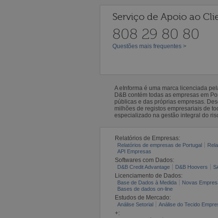
Serviço de Apoio ao Cli
808 29 80 80
Questões mais frequentes >
A eInforma é uma marca licenciada pe
D&B contém todas as empresas em Portu
públicas e das próprias empresas. De
milhões de registos empresariais de 
especializado na gestão integral do ris
Relatórios de Empresas:
Relatórios de empresas de Portugal
Rela
API Empresas
Softwares com Dados:
D&B Credit Advantage
D&B Hoovers
S
Licenciamento de Dados:
Base de Dados à Medida
Novas Empres
Bases de dados on-line
Estudos de Mercado:
Análise Setorial
Análise do Tecido Empres
+: