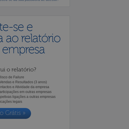
te-se e
 ao relatório
a empresa
ui o relatório?
isco de Failure
Vendas e Resultados (3 anos)
ntactos e Atividade da empresa
Participações em outras empresas
spetivas ligações a outras empresas
icações legais
o Grátis »