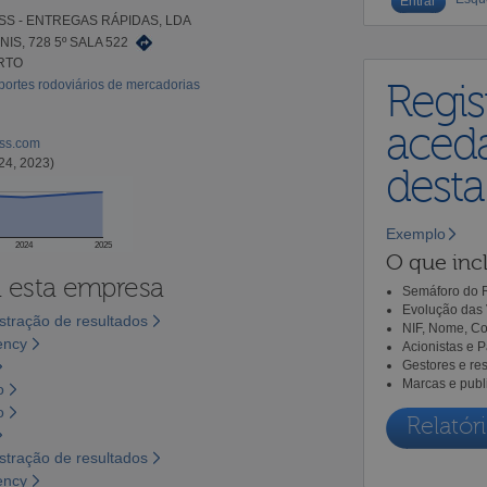
S - ENTREGAS RÁPIDAS, LDA
NIS, 728 5º SALA 522
RTO
portes rodoviários de mercadorias
Regis
aceda
ess.com
24, 2023)
dest
Exemplo
2024
2025
O que incl
a esta empresa
Semáforo do R
Evolução das 
tração de resultados
NIF, Nome, Co
ency
Acionistas e 
Gestores e re
Marcas e publ
o
o
Relatóri
tração de resultados
ency