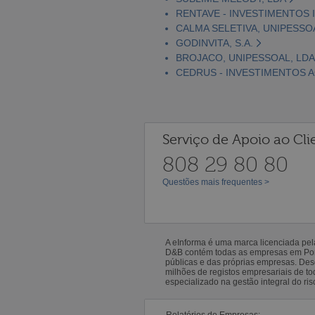
RENTAVE - INVESTIMENTOS I
CALMA SELETIVA, UNIPESSO
GODINVITA, S.A.
BROJACO, UNIPESSOAL, LDA
CEDRUS - INVESTIMENTOS AG
Serviço de Apoio ao Cli
808 29 80 80
Questões mais frequentes >
A eInforma é uma marca licenciada pe
D&B contém todas as empresas em Portu
públicas e das próprias empresas. De
milhões de registos empresariais de 
especializado na gestão integral do ris
Relatórios de Empresas: