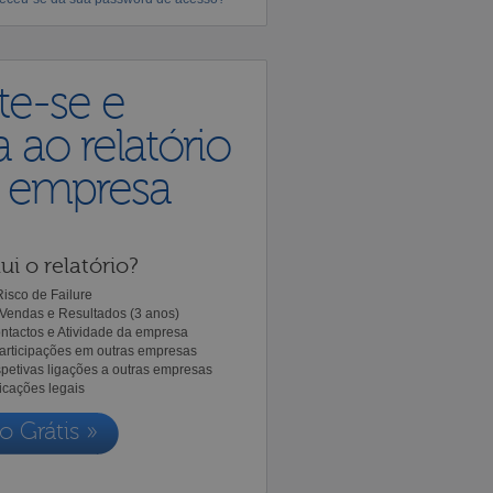
te-se e
 ao relatório
a empresa
ui o relatório?
isco de Failure
Vendas e Resultados (3 anos)
ntactos e Atividade da empresa
Participações em outras empresas
spetivas ligações a outras empresas
icações legais
o Grátis »