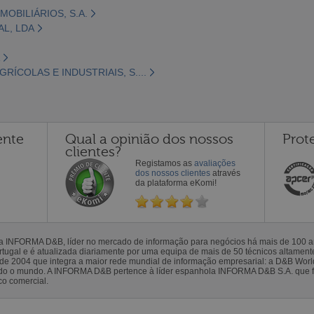
MOBILIÁRIOS, S.A.
AL, LDA
RÍCOLAS E INDUSTRIAIS, S....
ente
Qual a opinião dos nossos
Prot
clientes?
Registamos as
avaliações
dos nossos clientes
através
da plataforma eKomi!
la INFORMA D&B, líder no mercado de informação para negócios há mais de 100
gal e é atualizada diariamente por uma equipa de mais de 50 técnicos altamente 
sde 2004 que integra a maior rede mundial de informação empresarial: a D&B Wor
todo o mundo. A INFORMA D&B pertence à líder espanhola INFORMA D&B S.A. que 
co comercial.