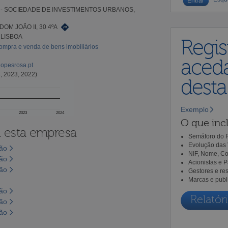
 - SOCIEDADE DE INVESTIMENTOS URBANOS,
DOM JOÃO II, 30 4ºA
 LISBOA
Regis
ompra e venda de bens imobiliários
aceda
lopesrosa.pt
, 2023, 2022)
dest
Exemplo
2023
2024
O que incl
a esta empresa
Semáforo do R
Evolução das 
são
NIF, Nome, Co
são
Acionistas e 
são
Gestores e re
Marcas e publ
são
Relatóri
são
são