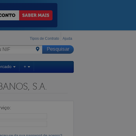
Tipos de Contrato
Ajuda
ercado
+
ANOS, S.A.
viço:
eceu-se da sua password de acesso?