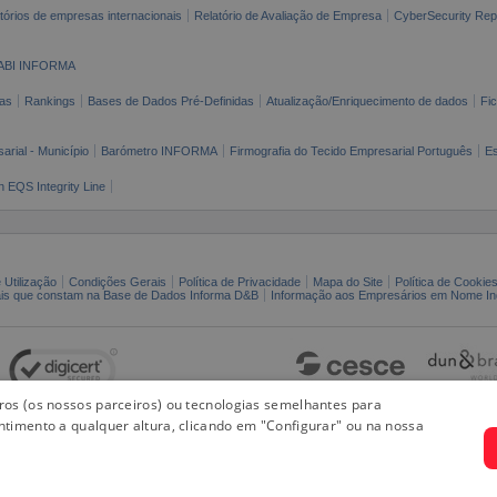
tórios de empresas internacionais
Relatório de Avaliação de Empresa
CyberSecurity Rep
ABI INFORMA
as
Rankings
Bases de Dados Pré-Definidas
Atualização/Enriquecimento de dados
Fi
arial - Município
Barómetro INFORMA
Firmografia do Tecido Empresarial Português
Es
n EQS Integrity Line
 Utilização
Condições Gerais
Política de Privacidade
Mapa do Site
Política de Cookie
ais que constam na Base de Dados Informa D&B
Informação aos Empresários em Nome Ind
iros (os nossos parceiros) ou tecnologias semelhantes para
ntimento a qualquer altura, clicando em "Configurar" ou na nossa