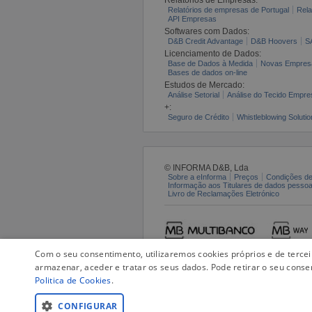
Relatórios de empresas de Portugal
Rela
API Empresas
Softwares com Dados:
D&B Credit Advantage
D&B Hoovers
S
Licenciamento de Dados:
Base de Dados à Medida
Novas Empres
Bases de dados on-line
Estudos de Mercado:
Análise Setorial
Análise do Tecido Empres
+:
Seguro de Crédito
Whistleblowing Solutio
© INFORMA D&B, Lda
Sobre a eInforma
Preços
Condições de
Informação aos Titulares de dados pesso
Livro de Reclamações Eletrónico
Com o seu consentimento, utilizaremos cookies próprios e de terce
armazenar, aceder e tratar os seus dados. Pode retirar o seu conse
Politica de Cookies
.
CONFIGURAR