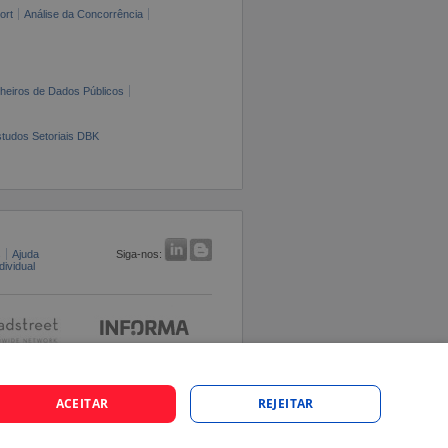
ort
Análise da Concorrência
cheiros de Dados Públicos
tudos Setoriais DBK
s
Ajuda
Siga-nos:
ividual
ACEITAR
REJEITAR