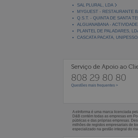
SAL PLURAL, LDA
MYGUEST - RESTAURANTE B
Q.S.T. - QUINTA DE SANTA T
ALGUANABANA - ACTIVIDADE
PLANTEL DE PALADARES, LD
CASCATA PACATA, UNIPESSO
Serviço de Apoio ao Cli
808 29 80 80
Questões mais frequentes >
A eInforma é uma marca licenciada pe
D&B contém todas as empresas em Portu
públicas e das próprias empresas. De
milhões de registos empresariais de 
especializado na gestão integral do ris