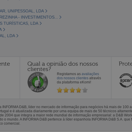
AR, UNIPESSOAL, LDA
EREZINHA - INVESTIMENTOS...
S TURÍSTICAS, LDA
A
AL, LDA
ente
Qual a opinião dos nossos
Prot
clientes?
Registamos as
avaliações
dos nossos clientes
através
da plataforma eKomi!
la INFORMA D&B, líder no mercado de informação para negócios há mais de 100
gal e é atualizada diariamente por uma equipa de mais de 50 técnicos altamente 
sde 2004 que integra a maior rede mundial de informação empresarial: a D&B Wor
todo o mundo. A INFORMA D&B pertence à líder espanhola INFORMA D&B S.A. que 
co comercial.