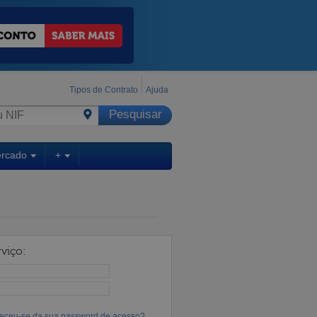
Tipos de Contrato
Ajuda
ercado
+
viço:
eceu-se da sua password de acesso?