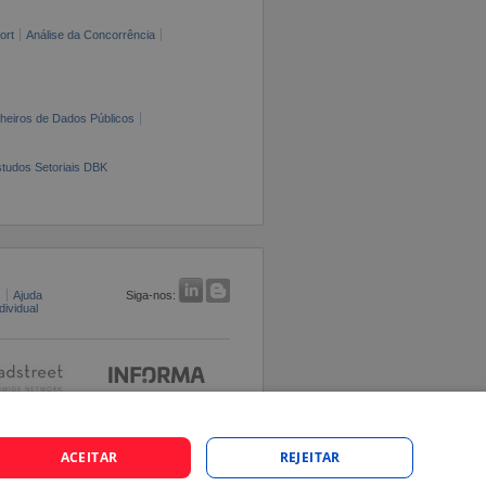
ort
Análise da Concorrência
cheiros de Dados Públicos
tudos Setoriais DBK
s
Ajuda
Siga-nos:
ividual
ACEITAR
REJEITAR