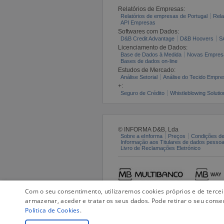
Relatórios de Empresas:
Relatórios de empresas de Portugal
Rela
API Empresas
Softwares com Dados:
D&B Credit Advantage
D&B Hoovers
S
Licenciamento de Dados:
Base de Dados à Medida
Novas Empres
Bases de dados on-line
Estudos de Mercado:
Análise Setorial
Análise do Tecido Empres
+:
Seguro de Crédito
Whistleblowing Solutio
© INFORMA D&B, Lda
Sobre a eInforma
Preços
Condições de
Informação aos Titulares de dados pesso
Livro de Reclamações Eletrónico
Com o seu consentimento, utilizaremos cookies próprios e de terce
armazenar, aceder e tratar os seus dados. Pode retirar o seu conse
Politica de Cookies
.