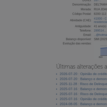
DUNS:
337...
Denominação:
DELTAMA
Morada:
RUA JOA
Código Postal:
8200-112
41000 - C
Atividade (CAE):
residencia
Antiguidade:
41 ano(s)
Telefone:
289514...
Email:
...@hotma
Balanço disponível:
SIM (2025
Evolução das vendas:
2023
Últimas alterações 
2026-07-20 : Opinião de crédit
2026-07-20 : Balanço e demons
2025-11-28 : Risco de Delinqu
2025-07-16 : Balanço e demons
2025-07-16 : Risco de Delinqu
2025-07-16 : Opinião de crédit
2024-08-05 : Balanço e demons