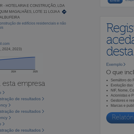
R - HOTELARIA E CONSTRUÇÃO, LDA
QUIM MAGALHÃES, LOTE 11 LOJA A
 ALBUFEIRA
onstrução de edifícios residenciais e não
Regis
is
aceda
il.com
dest
, 2024, 2023)
Exemplo
O que incl
2024
2025
Semáforo do R
a esta empresa
Evolução das 
NIF, Nome, Co
o
Acionistas e 
tração de resultados
Gestores e re
ency
Marcas e publ
tração de resultados
Relatóri
ency
o
tração de resultados