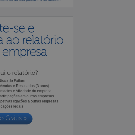
te-se e
 ao relatório
a empresa
ui o relatório?
isco de Failure
Vendas e Resultados (3 anos)
ntactos e Atividade da empresa
Participações em outras empresas
spetivas ligações a outras empresas
icações legais
o Grátis »