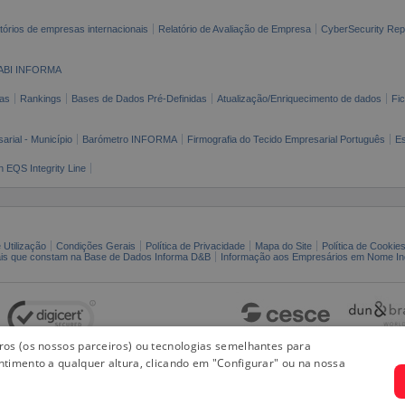
tórios de empresas internacionais
Relatório de Avaliação de Empresa
CyberSecurity Rep
ABI INFORMA
as
Rankings
Bases de Dados Pré-Definidas
Atualização/Enriquecimento de dados
Fi
arial - Município
Barómetro INFORMA
Firmografia do Tecido Empresarial Português
Es
n EQS Integrity Line
 Utilização
Condições Gerais
Política de Privacidade
Mapa do Site
Política de Cookie
ais que constam na Base de Dados Informa D&B
Informação aos Empresários em Nome Ind
iros (os nossos parceiros) ou tecnologias semelhantes para
ntimento a qualquer altura, clicando em "Configurar" ou na nossa