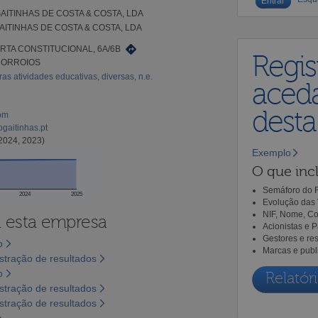
AITINHAS DE COSTA & COSTA, LDA
ITINHAS DE COSTA & COSTA, LDA
RTA CONSTITUCIONAL, 6A/6B
Regis
 CORROIOS
as atividades educativas, diversas, n.e.
aceda
dest
com
gaitinhas.pt
2024, 2023)
Exemplo
O que incl
Semáforo do R
2024
2025
Evolução das 
NIF, Nome, Co
a esta empresa
Acionistas e 
Gestores e re
o
Marcas e publ
tração de resultados
o
Relatóri
tração de resultados
tração de resultados