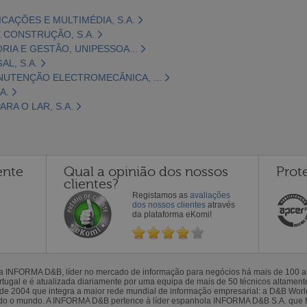
CAÇÕES E MULTIMÉDIA, S.A.
 CONSTRUÇÃO, S.A.
ORIA E GESTÃO, UNIPESSOA...
L, S.A.
NUTENÇÃO ELECTROMECÂNICA, ...
A.
RA O LAR, S.A.
ente
Qual a opinião dos nossos
Prot
clientes?
Registamos as
avaliações
dos nossos clientes
através
da plataforma eKomi!
la INFORMA D&B, líder no mercado de informação para negócios há mais de 100
gal e é atualizada diariamente por uma equipa de mais de 50 técnicos altamente 
sde 2004 que integra a maior rede mundial de informação empresarial: a D&B Wor
todo o mundo. A INFORMA D&B pertence à líder espanhola INFORMA D&B S.A. que 