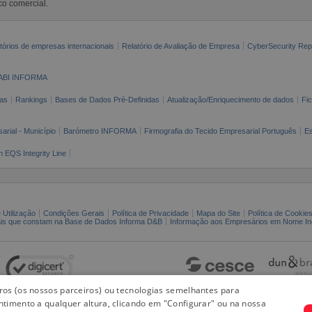
co comercial.
tórios de empresas internacionais
Relatório de Avaliação de Empresa
CyberSecurity Rep
ABI INFORMA
as
Rankings
Bases de Dados Pré-Definidas
Atualização/Enriquecimento de dados
Fi
arial - Município
Barómetro INFORMA
Firmografia do Tecido Empresarial Português
Es
n EQS Integrity Line
 Utilização
Condições Gerais
Política de Privacidade
Mapa do Site
Política de Cookie
ais que constam na Base de Dados Informa D&B
Informação aos Empresários em Nome Ind
iros (os nossos parceiros) ou tecnologias semelhantes para
ntimento a qualquer altura, clicando em "Configurar" ou na nossa