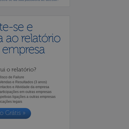
te-se e
 ao relatório
a empresa
ui o relatório?
isco de Failure
Vendas e Resultados (3 anos)
ntactos e Atividade da empresa
Participações em outras empresas
spetivas ligações a outras empresas
icações legais
o Grátis »