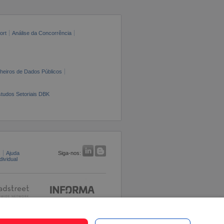
ort
Análise da Concorrência
cheiros de Dados Públicos
tudos Setoriais DBK
s
Ajuda
Siga-nos:
ividual