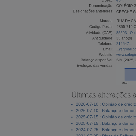
DUNS:
454...
Denominação:
COLÉGIO G
Designações anteriores:
CRECHE GA
Morada:
RUA DA CA
Código Postal:
2855-719
Atividade (CAE):
85593 - Outr
Antiguidade:
33 ano(s)
Telefone:
212547...
Email:
...@gmail.
Website:
www.colegio
Balanço disponível:
SIM (2025, 
Evolução das vendas:
2023
Últimas alterações 
2026-07-10 : Opinião de crédit
2026-07-10 : Balanço e demons
2025-07-15 : Opinião de crédit
2025-07-15 : Balanço e demons
2024-07-25 : Balanço e demons
2024-07-25 : Risco de Failure