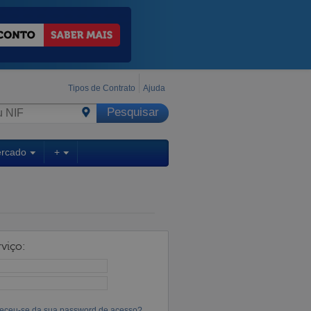
Tipos de Contrato
Ajuda
ercado
+
viço:
eceu-se da sua password de acesso?