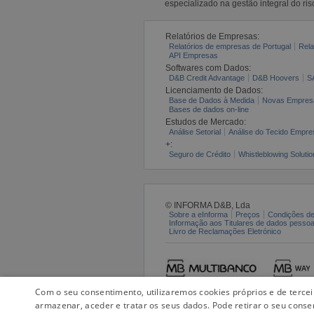
especializado na gestão integral do ris
Relatórios de Empresas:
Relatórios de empresas de Portugal
Rela
API Empresas
Softwares com Dados:
D&B Credit Advantage
D&B Hoovers
S
Licenciamento de Dados:
Base de Dados à Medida
Novas Empres
Bases de dados on-line
Estudos de Mercado:
Análise Setorial
Análise do Tecido Empres
+:
Seguro de Crédito
Whistleblowing Solutio
© INFORMA D&B, Lda
Sobre a eInforma
Preços
Condições de
Informação aos Titulares de dados pesso
Livro de Reclamações Eletrónico
Com o seu consentimento, utilizaremos cookies próprios e de terce
armazenar, aceder e tratar os seus dados. Pode retirar o seu conse