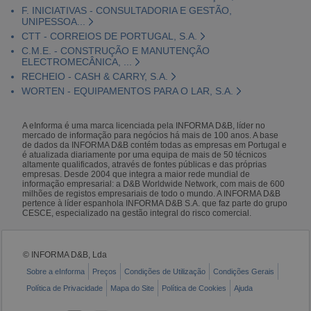
F. INICIATIVAS - CONSULTADORIA E GESTÃO,
UNIPESSOA...
CTT - CORREIOS DE PORTUGAL, S.A.
C.M.E. - CONSTRUÇÃO E MANUTENÇÃO
ELECTROMECÂNICA, ...
RECHEIO - CASH & CARRY, S.A.
WORTEN - EQUIPAMENTOS PARA O LAR, S.A.
A eInforma é uma marca licenciada pela INFORMA D&B, líder no
mercado de informação para negócios há mais de 100 anos. A base
de dados da INFORMA D&B contém todas as empresas em Portugal e
é atualizada diariamente por uma equipa de mais de 50 técnicos
altamente qualificados, através de fontes públicas e das próprias
empresas. Desde 2004 que integra a maior rede mundial de
informação empresarial: a D&B Worldwide Network, com mais de 600
milhões de registos empresariais de todo o mundo. A INFORMA D&B
pertence à líder espanhola INFORMA D&B S.A. que faz parte do grupo
CESCE, especializado na gestão integral do risco comercial.
© INFORMA D&B, Lda
Sobre a eInforma
Preços
Condições de Utilização
Condições Gerais
Política de Privacidade
Mapa do Site
Política de Cookies
Ajuda