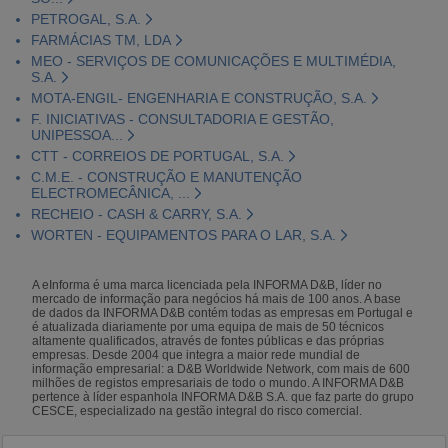
PETROGAL, S.A.
FARMÁCIAS TM, LDA
MEO - SERVIÇOS DE COMUNICAÇÕES E MULTIMÉDIA,
S.A.
MOTA-ENGIL- ENGENHARIA E CONSTRUÇÃO, S.A.
F. INICIATIVAS - CONSULTADORIA E GESTÃO,
UNIPESSOA...
CTT - CORREIOS DE PORTUGAL, S.A.
C.M.E. - CONSTRUÇÃO E MANUTENÇÃO
ELECTROMECÂNICA, ...
RECHEIO - CASH & CARRY, S.A.
WORTEN - EQUIPAMENTOS PARA O LAR, S.A.
A eInforma é uma marca licenciada pela INFORMA D&B, líder no
mercado de informação para negócios há mais de 100 anos. A base
de dados da INFORMA D&B contém todas as empresas em Portugal e
é atualizada diariamente por uma equipa de mais de 50 técnicos
altamente qualificados, através de fontes públicas e das próprias
empresas. Desde 2004 que integra a maior rede mundial de
informação empresarial: a D&B Worldwide Network, com mais de 600
milhões de registos empresariais de todo o mundo. A INFORMA D&B
pertence à líder espanhola INFORMA D&B S.A. que faz parte do grupo
CESCE, especializado na gestão integral do risco comercial.