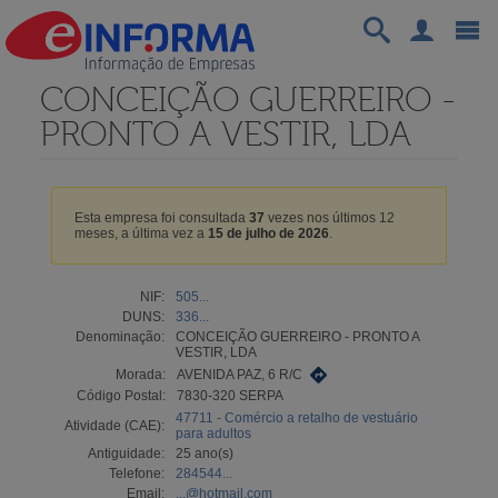
CONCEIÇÃO GUERREIRO -
PRONTO A VESTIR, LDA
Esta empresa foi consultada
37
vezes nos últimos 12
meses, a última vez a
15 de julho de 2026
.
NIF:
505...
DUNS:
336...
Denominação:
CONCEIÇÃO GUERREIRO - PRONTO A
VESTIR, LDA
Morada:
AVENIDA PAZ, 6 R/C
Código Postal:
7830-320 SERPA
47711 - Comércio a retalho de vestuário
Atividade (CAE):
para adultos
Antiguidade:
25 ano(s)
Telefone:
284544...
Email:
...@hotmail.com