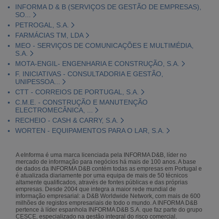
INFORMA D & B (SERVIÇOS DE GESTÃO DE EMPRESAS),
SO...
PETROGAL, S.A.
FARMÁCIAS TM, LDA
MEO - SERVIÇOS DE COMUNICAÇÕES E MULTIMÉDIA,
S.A.
MOTA-ENGIL- ENGENHARIA E CONSTRUÇÃO, S.A.
F. INICIATIVAS - CONSULTADORIA E GESTÃO,
UNIPESSOA...
CTT - CORREIOS DE PORTUGAL, S.A.
C.M.E. - CONSTRUÇÃO E MANUTENÇÃO
ELECTROMECÂNICA, ...
RECHEIO - CASH & CARRY, S.A.
WORTEN - EQUIPAMENTOS PARA O LAR, S.A.
A eInforma é uma marca licenciada pela INFORMA D&B, líder no
mercado de informação para negócios há mais de 100 anos. A base
de dados da INFORMA D&B contém todas as empresas em Portugal e
é atualizada diariamente por uma equipa de mais de 50 técnicos
altamente qualificados, através de fontes públicas e das próprias
empresas. Desde 2004 que integra a maior rede mundial de
informação empresarial: a D&B Worldwide Network, com mais de 600
milhões de registos empresariais de todo o mundo. A INFORMA D&B
pertence à líder espanhola INFORMA D&B S.A. que faz parte do grupo
CESCE, especializado na gestão integral do risco comercial.