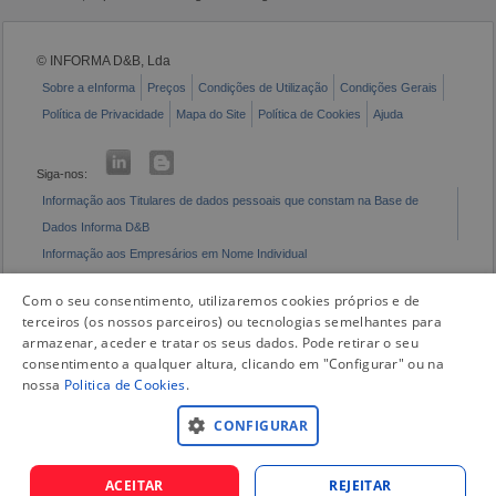
© INFORMA D&B, Lda
Sobre a eInforma
Preços
Condições de Utilização
Condições Gerais
Política de Privacidade
Mapa do Site
Política de Cookies
Ajuda
Siga-nos:
Informação aos Titulares de dados pessoais que constam na Base de
Dados Informa D&B
Informação aos Empresários em Nome Individual
Livro de Reclamações Eletrónico
Com o seu consentimento, utilizaremos cookies próprios e de
terceiros (os nossos parceiros) ou tecnologias semelhantes para
armazenar, aceder e tratar os seus dados. Pode retirar o seu
consentimento a qualquer altura, clicando em "Configurar" ou na
nossa
Politica de Cookies
.
CONFIGURAR
ACEITAR
REJEITAR