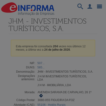
JHM - INVESTIMENTOS
TURÍSTICOS, S.A.
Esta empresa foi consultada
204
vezes nos últimos 12
meses, a última vez a
24 de julho de 2026
.
NIF:
507...
DUNS:
585...
Denominação:
JHM - INVESTIMENTOS TURÍSTICOS, S.A.
Designações
J H M INVESTIMENTOS TURÍSTICOS,
anteriores:
LDA
J H M - IMOBILIÁRIA, LDA
Morada:
AVENIDA SARAIVA DE CARVALHO, 26 1º
Código Postal:
3080-055 FIGUEIRA DA FOZ
Atividade (CAE):
55106 - Hotéis Rurais