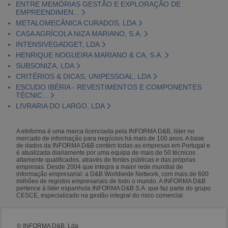
ENTRE MEMÓRIAS GESTÃO E EXPLORAÇÃO DE
EMPREENDIMEN...
METALOMECÂNICA CURADOS, LDA
CASA AGRÍCOLA NIZA MARIANO, S.A.
INTENSIVEGADGET, LDA
HENRIQUE NOGUEIRA MARIANO & CA, S.A.
SUBSONIZA, LDA
CRITÉRIOS & DICAS, UNIPESSOAL, LDA
ESCUDO IBÉRIA - REVESTIMENTOS E COMPONENTES
TÉCNIC...
LIVRARIA DO LARGO, LDA
A eInforma é uma marca licenciada pela INFORMA D&B, líder no
mercado de informação para negócios há mais de 100 anos. A base
de dados da INFORMA D&B contém todas as empresas em Portugal e
é atualizada diariamente por uma equipa de mais de 50 técnicos
altamente qualificados, através de fontes públicas e das próprias
empresas. Desde 2004 que integra a maior rede mundial de
informação empresarial: a D&B Worldwide Network, com mais de 600
milhões de registos empresariais de todo o mundo. A INFORMA D&B
pertence à líder espanhola INFORMA D&B S.A. que faz parte do grupo
CESCE, especializado na gestão integral do risco comercial.
© INFORMA D&B, Lda