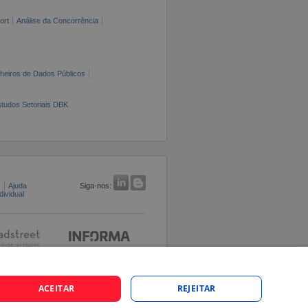
ort
Análise da Concorrência
cheiros de Dados Públicos
tudos Setoriais DBK
s
Ajuda
Siga-nos:
ividual
ACEITAR
REJEITAR