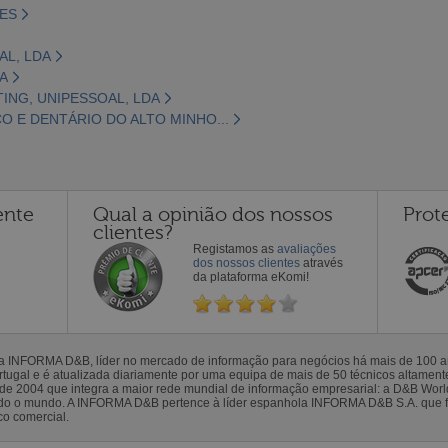
ES
AL, LDA
DA
ING, UNIPESSOAL, LDA
O E DENTÁRIO DO ALTO MINHO...
ente
Qual a opinião dos nossos
Prot
clientes?
Registamos as
avaliações
dos nossos clientes
através
da plataforma eKomi!
la INFORMA D&B, líder no mercado de informação para negócios há mais de 100
gal e é atualizada diariamente por uma equipa de mais de 50 técnicos altamente 
sde 2004 que integra a maior rede mundial de informação empresarial: a D&B Wor
todo o mundo. A INFORMA D&B pertence à líder espanhola INFORMA D&B S.A. que 
co comercial.