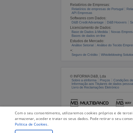
Relatórios de Empresas:
Relatórios de empresas de Portugal
Rela
API Empresas
Softwares com Dados:
D&B Credit Advantage
D&B Hoovers
S
Licenciamento de Dados:
Base de Dados à Medida
Novas Empres
Bases de dados on-line
Estudos de Mercado:
Análise Setorial
Análise do Tecido Empres
+:
Seguro de Crédito
Whistleblowing Solutio
© INFORMA D&B, Lda
Sobre a eInforma
Preços
Condições de
Informação aos Titulares de dados pesso
Livro de Reclamações Eletrónico
Com o seu consentimento, utilizaremos cookies próprios e de terce
armazenar, aceder e tratar os seus dados. Pode retirar o seu conse
Politica de Cookies
.