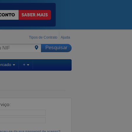
Tipos de Contrato
Ajuda
ercado
+
viço:
eceu-se da sua password de acesso?