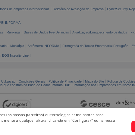
tórios de empresas internacionais
Relatório de Avaliação de Empresa
CyberSecurity Rep
ABI INFORMA
as
Rankings
Bases de Dados Pré-Definidas
Atualização/Enriquecimento de dados
Fi
arial - Município
Barómetro INFORMA
Firmografia do Tecido Empresarial Português
Es
n EQS Integrity Line
 Utilização
Condições Gerais
Política de Privacidade
Mapa do Site
Política de Cookie
ais que constam na Base de Dados Informa D&B
Informação aos Empresários em Nome Ind
iros (os nossos parceiros) ou tecnologias semelhantes para
ntimento a qualquer altura, clicando em "Configurar" ou na nossa