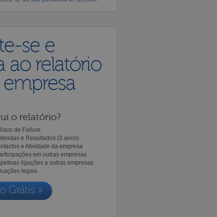
te-se e
 ao relatório
a empresa
ui o relatório?
isco de Failure
Vendas e Resultados (3 anos)
ntactos e Atividade da empresa
Participações em outras empresas
spetivas ligações a outras empresas
icações legais
o Grátis »