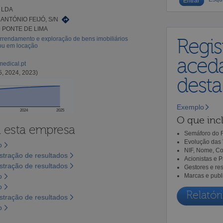
 LDA
ANTÓNIO FEIJÓ, S/N
9 PONTE DE LIMA
rrendamento e exploração de bens imobiliários
Regis
 ou em locação
aceda
edical.pt
5, 2024, 2023)
dest
Exemplo
2024
2025
O que incl
a esta empresa
Semáforo do R
Evolução das 
o
NIF, Nome, Co
tração de resultados
Acionistas e 
tração de resultados
Gestores e re
o
Marcas e publ
o
Relatóri
tração de resultados
o