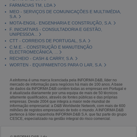
FARMÁCIAS TM, LDA
MEO - SERVIÇOS DE COMUNICAÇÕES E MULTIMÉDIA,
S.A.
MOTA-ENGIL- ENGENHARIA E CONSTRUÇÃO, S.A.
F. INICIATIVAS - CONSULTADORIA E GESTÃO,
UNIPESSOA...
CTT - CORREIOS DE PORTUGAL, S.A.
C.M.E. - CONSTRUÇÃO E MANUTENÇÃO
ELECTROMECÂNICA, ...
RECHEIO - CASH & CARRY, S.A.
WORTEN - EQUIPAMENTOS PARA O LAR, S.A.
A eInforma é uma marca licenciada pela INFORMA D&B, líder no
mercado de informação para negócios há mais de 100 anos. A base
de dados da INFORMA D&B contém todas as empresas em Portugal e
é atualizada diariamente por uma equipa de mais de 50 técnicos
altamente qualificados, através de fontes públicas e das próprias
empresas. Desde 2004 que integra a maior rede mundial de
informação empresarial: a D&B Worldwide Network, com mais de 600
milhões de registos empresariais de todo o mundo. A INFORMA D&B
pertence à líder espanhola INFORMA D&B S.A. que faz parte do grupo
CESCE, especializado na gestão integral do risco comercial.
© INFORMA D&B, Lda