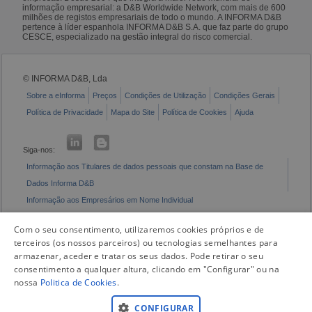
informação empresarial: a D&B Worldwide Network, com mais de 600
milhões de registos empresariais de todo o mundo. A INFORMA D&B
pertence à líder espanhola INFORMA D&B S.A. que faz parte do grupo
CESCE, especializado na gestão integral do risco comercial.
© INFORMA D&B, Lda
Sobre a eInforma
Preços
Condições de Utilização
Condições Gerais
Política de Privacidade
Mapa do Site
Política de Cookies
Ajuda
Siga-nos:
Informação aos Titulares de dados pessoais que constam na Base de
Dados Informa D&B
Informação aos Empresários em Nome Individual
Livro de Reclamações Eletrónico
Com o seu consentimento, utilizaremos cookies próprios e de
terceiros (os nossos parceiros) ou tecnologias semelhantes para
armazenar, aceder e tratar os seus dados. Pode retirar o seu
consentimento a qualquer altura, clicando em "Configurar" ou na
nossa
Politica de Cookies
.
CONFIGURAR