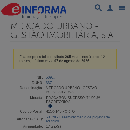
MERCADO URBANO -
GESTÃO IMOBILIÁRIA, S.A.
Esta empresa foi consultada
265
vezes nos últimos 12
meses, a última vez a
07 de agosto de 2026
.
NIF:
509...
DUNS:
337...
Denominação:
MERCADO URBANO - GESTÃO
IMOBILIÁRIA, S.A.
Morada:
PRAÇA BOM SUCESSO, 74/90 3º
ESCRITÓRIO 8
Código Postal:
4150-145 PORTO
68120 - Desenvolvimento de projetos de
Atividade (CAE):
edifícios
Antiguidade:
17 ano(s)