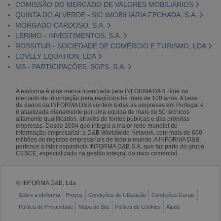
COMISSÃO DO MERCADO DE VALORES MOBILIÁRIOS
QUINTA DO ALVERDE - SIC IMOBILIÁRIA FECHADA, S.A.
MORGADO CARDOSO, S.A.
LERIMO - INVESTIMENTOS, S.A.
ROSSITUR - SOCIEDADE DE COMÉRCIO E TURISMO, LDA
LOVELY EQUATION, LDA
MS - PARTICIPAÇÕES, SGPS, S.A.
A eInforma é uma marca licenciada pela INFORMA D&B, líder no
mercado de informação para negócios há mais de 100 anos. A base
de dados da INFORMA D&B contém todas as empresas em Portugal e
é atualizada diariamente por uma equipa de mais de 50 técnicos
altamente qualificados, através de fontes públicas e das próprias
empresas. Desde 2004 que integra a maior rede mundial de
informação empresarial: a D&B Worldwide Network, com mais de 600
milhões de registos empresariais de todo o mundo. A INFORMA D&B
pertence à líder espanhola INFORMA D&B S.A. que faz parte do grupo
CESCE, especializado na gestão integral do risco comercial.
© INFORMA D&B, Lda
Sobre a eInforma
Preços
Condições de Utilização
Condições Gerais
Política de Privacidade
Mapa do Site
Política de Cookies
Ajuda