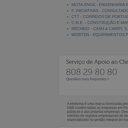
MOTA-ENGIL- ENGENHARIA E
F. INICIATIVAS - CONSULTAD
CTT - CORREIOS DE PORTUGA
C.M.E. - CONSTRUÇÃO E MA
RECHEIO - CASH & CARRY, S.
WORTEN - EQUIPAMENTOS PA
Serviço de Apoio ao Cli
808 29 80 80
Questões mais frequentes >
A eInforma é uma marca licenciada pe
D&B contém todas as empresas em Portu
públicas e das próprias empresas. De
milhões de registos empresariais de 
especializado na gestão integral do ris