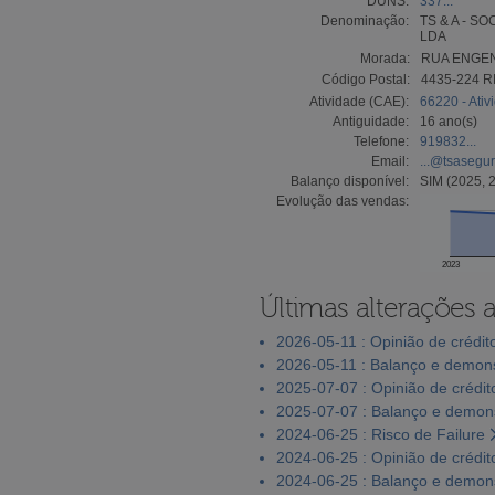
DUNS:
337...
Denominação:
TS & A - 
LDA
Morada:
RUA ENGEN
Código Postal:
4435-224 R
Atividade (CAE):
66220 - Ati
Antiguidade:
16 ano(s)
Telefone:
919832...
Email:
...@tsasegur
Balanço disponível:
SIM (2025, 
Evolução das vendas:
2023
Últimas alterações 
2026-05-11 : Opinião de crédit
2026-05-11 : Balanço e demons
2025-07-07 : Opinião de crédit
2025-07-07 : Balanço e demons
2024-06-25 : Risco de Failure
2024-06-25 : Opinião de crédit
2024-06-25 : Balanço e demons