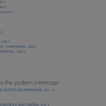
são
são
vernance
A
, LDA
VO, UNIPESSOAL, LDA
IPESSOAL, LDA
e lhe podem interessar
E GESTÃO DE EMPRESAS), SO...
CAÇÕES E MULTIMÉDIA, S.A.