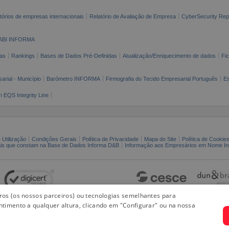
tórios de empresas internacionais
Relatório de Avaliação de Empresa
CyberSecurity Rep
ABI INFORMA
as
Rankings
Bases de Dados Pré-Definidas
Atualização/Enriquecimento de dados
Fi
arial - Município
Barómetro INFORMA
Firmografia do Tecido Empresarial Português
Es
n EQS Integrity Line
 Utilização
Condições Gerais
Política de Privacidade
Mapa do Site
Política de Cookie
ais que constam na Base de Dados Informa D&B
Informação aos Empresários em Nome Ind
iros (os nossos parceiros) ou tecnologias semelhantes para
ntimento a qualquer altura, clicando em "Configurar" ou na nossa