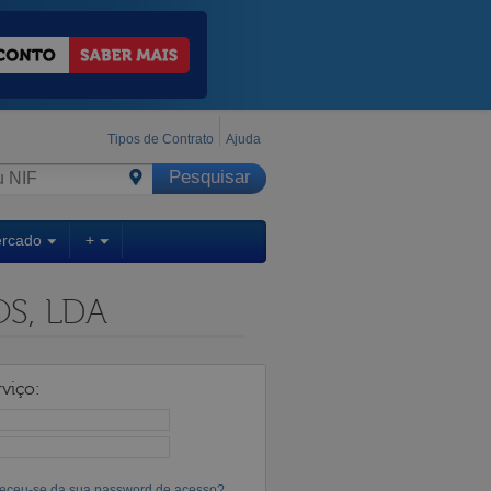
Tipos de Contrato
Ajuda
ercado
+
S, LDA
viço:
eceu-se da sua password de acesso?