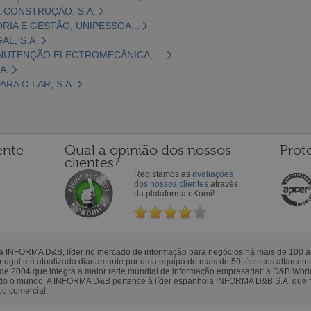
 CONSTRUÇÃO, S.A.
ORIA E GESTÃO, UNIPESSOA...
L, S.A.
NUTENÇÃO ELECTROMECÂNICA, ...
A.
RA O LAR, S.A.
ente
Qual a opinião dos nossos
Prot
clientes?
Registamos as
avaliações
dos nossos clientes
através
da plataforma eKomi!
la INFORMA D&B, líder no mercado de informação para negócios há mais de 100
gal e é atualizada diariamente por uma equipa de mais de 50 técnicos altamente 
sde 2004 que integra a maior rede mundial de informação empresarial: a D&B Wor
todo o mundo. A INFORMA D&B pertence à líder espanhola INFORMA D&B S.A. que 
co comercial.