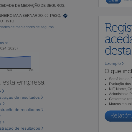
SOCIEDADE DE MEDIAÇÃO DE SEGUROS,
HEIRO MAIA BERNARDO, 65 1ºESQ.
IO TINTO
Regis
vidades de mediadores de seguros
aceda
os.pt
dest
2024, 2023)
Exemplo
O que incl
2024
2025
Semáforo do R
a esta empresa
Evolução das 
NIF, Nome, Co
o
Acionistas e 
tração de resultados
Gestores e re
o
Marcas e publ
tração de resultados
Relatóri
o
tração de resultados