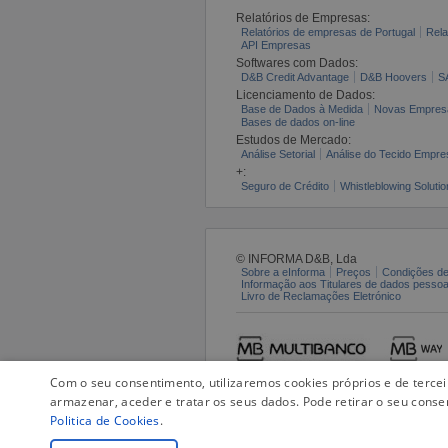
Relatórios de Empresas:
Relatórios de empresas de Portugal
Rela
API Empresas
Softwares com Dados:
D&B Credit Advantage
D&B Hoovers
S
Licenciamento de Dados:
Base de Dados à Medida
Novas Empres
Bases de dados on-line
Estudos de Mercado:
Análise Setorial
Análise do Tecido Empres
+:
Seguro de Crédito
Whistleblowing Solutio
© INFORMA D&B, Lda
Sobre a eInforma
Preços
Condições de
Informação aos Titulares de dados pesso
Livro de Reclamações Eletrónico
Com o seu consentimento, utilizaremos cookies próprios e de terce
armazenar, aceder e tratar os seus dados. Pode retirar o seu conse
Politica de Cookies
.