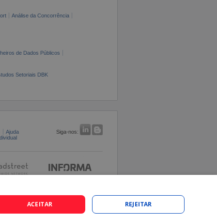
ort
Análise da Concorrência
cheiros de Dados Públicos
tudos Setoriais DBK
s
Ajuda
Siga-nos:
ividual
ACEITAR
REJEITAR