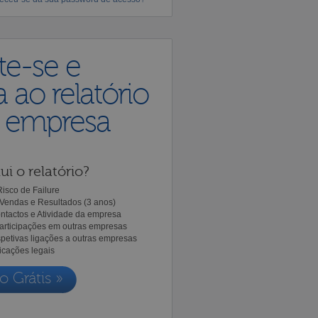
te-se e
 ao relatório
a empresa
ui o relatório?
isco de Failure
Vendas e Resultados (3 anos)
ntactos e Atividade da empresa
Participações em outras empresas
spetivas ligações a outras empresas
icações legais
o Grátis »