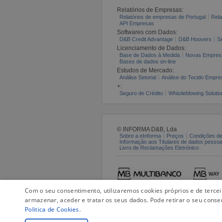
Relatórios de Empresas:
Relatórios de empresas de Portugal
Rela
API Empresas
Softwares com Dados:
D&B Credit Advantage
D&B Hoovers
S
Licenciamento de Dados:
Base de Dados à Medida
Novas Empres
Bases de dados on-line
Estudos de Mercado:
Análise Setorial
Análise do Tecido Empres
+:
Seguro de Crédito
Whistleblowing Solutio
© INFORMA D&B, Lda
Sobre a eInforma
Preços
Condições de
Informação aos Titulares de dados pesso
Livro de Reclamações Eletrónico
Com o seu consentimento, utilizaremos cookies próprios e de terce
armazenar, aceder e tratar os seus dados. Pode retirar o seu conse
Politica de Cookies
.