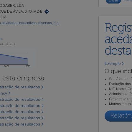
O SABER, LDA
UE DE ÁVILA, 64/64A 2ºB
SBOA
 atividades educativas, diversas, n.e.
Regis
aceda
om
24, 2023)
dest
Exemplo
2024
2025
O que incl
a esta empresa
Semáforo do R
Evolução das 
tração de resultados
NIF, Nome, Co
ency
Acionistas e 
tração de resultados
Gestores e re
Marcas e publ
tração de resultados
tração de resultados
Relatóri
tração de resultados
tração de resultados