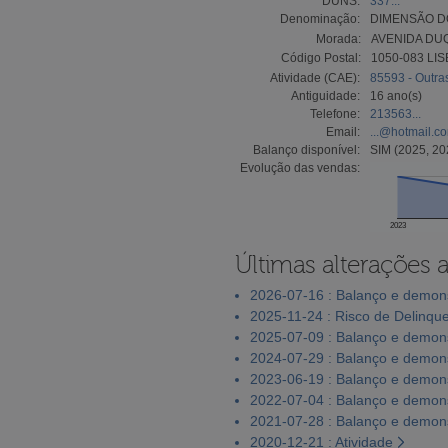
DUNS:
337...
Denominação:
DIMENSÃO D
Morada:
AVENIDA DUQ
Código Postal:
1050-083 LI
Atividade (CAE):
85593 - Outras
Antiguidade:
16 ano(s)
Telefone:
213563...
Email:
...@hotmail.c
Balanço disponível:
SIM (2025, 20
Evolução das vendas:
2023
Últimas alterações 
2026-07-16 : Balanço e demons
2025-11-24 : Risco de Delinqu
2025-07-09 : Balanço e demons
2024-07-29 : Balanço e demons
2023-06-19 : Balanço e demons
2022-07-04 : Balanço e demons
2021-07-28 : Balanço e demons
2020-12-21 : Atividade