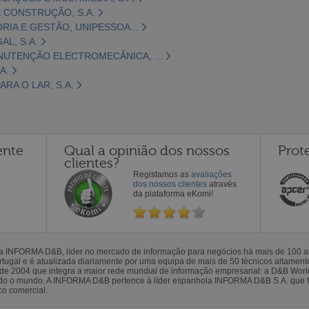
 CONSTRUÇÃO, S.A.
ORIA E GESTÃO, UNIPESSOA...
L, S.A.
NUTENÇÃO ELECTROMECÂNICA, ...
A.
RA O LAR, S.A.
ente
Qual a opinião dos nossos
Prot
clientes?
Registamos as
avaliações
dos nossos clientes
através
da plataforma eKomi!
la INFORMA D&B, líder no mercado de informação para negócios há mais de 100
gal e é atualizada diariamente por uma equipa de mais de 50 técnicos altamente 
sde 2004 que integra a maior rede mundial de informação empresarial: a D&B Wor
todo o mundo. A INFORMA D&B pertence à líder espanhola INFORMA D&B S.A. que 
co comercial.