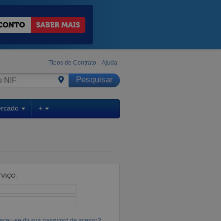
Tipos de Contrato
Ajuda
ercado
+
viço:
eceu-se da sua password de acesso?