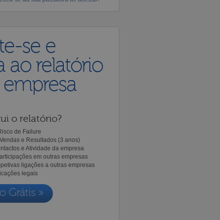
te-se e
 ao relatório
a empresa
ui o relatório?
isco de Failure
Vendas e Resultados (3 anos)
ntactos e Atividade da empresa
Participações em outras empresas
spetivas ligações a outras empresas
icações legais
o Grátis »