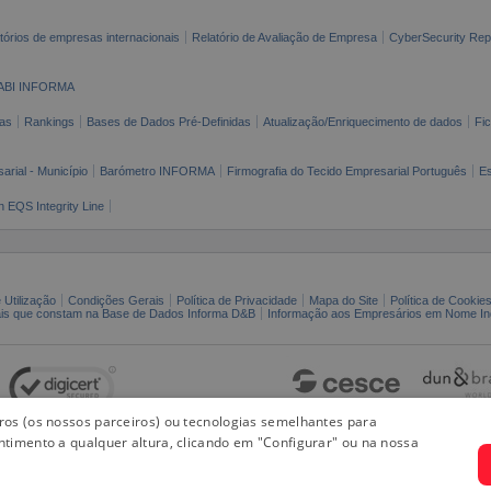
tórios de empresas internacionais
Relatório de Avaliação de Empresa
CyberSecurity Rep
ABI INFORMA
as
Rankings
Bases de Dados Pré-Definidas
Atualização/Enriquecimento de dados
Fi
arial - Município
Barómetro INFORMA
Firmografia do Tecido Empresarial Português
Es
n EQS Integrity Line
 Utilização
Condições Gerais
Política de Privacidade
Mapa do Site
Política de Cookie
ais que constam na Base de Dados Informa D&B
Informação aos Empresários em Nome Ind
iros (os nossos parceiros) ou tecnologias semelhantes para
ntimento a qualquer altura, clicando em "Configurar" ou na nossa