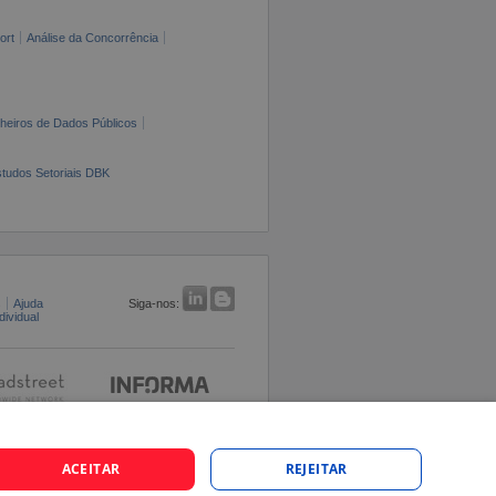
ort
Análise da Concorrência
cheiros de Dados Públicos
tudos Setoriais DBK
s
Ajuda
Siga-nos:
ividual
ACEITAR
REJEITAR