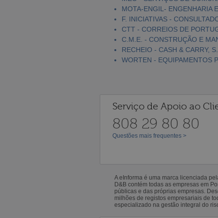
MOTA-ENGIL- ENGENHARIA E
F. INICIATIVAS - CONSULTAD
CTT - CORREIOS DE PORTUGA
C.M.E. - CONSTRUÇÃO E MA
RECHEIO - CASH & CARRY, S.
WORTEN - EQUIPAMENTOS PA
Serviço de Apoio ao Cli
808 29 80 80
Questões mais frequentes >
A eInforma é uma marca licenciada pe
D&B contém todas as empresas em Portu
públicas e das próprias empresas. De
milhões de registos empresariais de 
especializado na gestão integral do ris