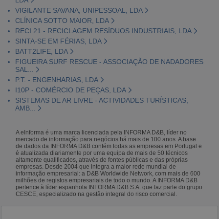
VIGILANTE SAVANA, UNIPESSOAL, LDA
CLÍNICA SOTTO MAIOR, LDA
RECI 21 - RECICLAGEM RESÍDUOS INDUSTRIAIS, LDA
SINTA-SE EM FÉRIAS, LDA
BATT2LIFE, LDA
FIGUEIRA SURF RESCUE - ASSOCIAÇÃO DE NADADORES
SAL...
P.T. - ENGENHARIAS, LDA
I10P - COMÉRCIO DE PEÇAS, LDA
SISTEMAS DE AR LIVRE - ACTIVIDADES TURÍSTICAS,
AMB...
A eInforma é uma marca licenciada pela INFORMA D&B, líder no
mercado de informação para negócios há mais de 100 anos. A base
de dados da INFORMA D&B contém todas as empresas em Portugal e
é atualizada diariamente por uma equipa de mais de 50 técnicos
altamente qualificados, através de fontes públicas e das próprias
empresas. Desde 2004 que integra a maior rede mundial de
informação empresarial: a D&B Worldwide Network, com mais de 600
milhões de registos empresariais de todo o mundo. A INFORMA D&B
pertence à líder espanhola INFORMA D&B S.A. que faz parte do grupo
CESCE, especializado na gestão integral do risco comercial.