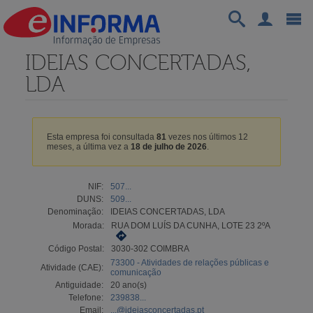
IDEIAS CONCERTADAS,
LDA
Esta empresa foi consultada
81
vezes nos últimos 12
meses, a última vez a
18 de julho de 2026
.
NIF:
507...
DUNS:
509...
Denominação:
IDEIAS CONCERTADAS, LDA
Morada:
RUA DOM LUÍS DA CUNHA, LOTE 23 2ºA
Código Postal:
3030-302 COIMBRA
73300 - Atividades de relações públicas e
Atividade (CAE):
comunicação
Antiguidade:
20 ano(s)
Telefone:
239838...
Email:
...@ideiasconcertadas.pt