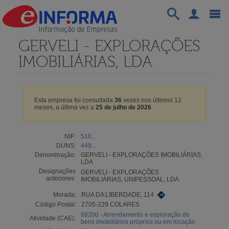
GERVELI - EXPLORAÇÕES
IMOBILIÁRIAS, LDA
Esta empresa foi consultada
36
vezes nos últimos 12
meses, a última vez a
25 de julho de 2026
.
NIF:
510...
DUNS:
449...
Denominação:
GERVELI - EXPLORAÇÕES IMOBILIÁRIAS,
LDA
Designações
GERVELI - EXPLORAÇÕES
anteriores:
IMOBILIÁRIAS, UNIPESSOAL, LDA
Morada:
RUA DA LIBERDADE, 114
Código Postal:
2705-229 COLARES
68200 - Arrendamento e exploração de
Atividade (CAE):
bens imobiliários próprios ou em locação