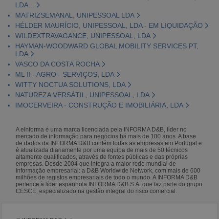
LDA...
MATRIZSEMANAL, UNIPESSOAL LDA
HÉLDER MAURÍCIO, UNIPESSOAL, LDA - EM LIQUIDAÇÃO
WILDEXTRAVAGANCE, UNIPESSOAL, LDA
HAYMAN-WOODWARD GLOBAL MOBILITY SERVICES PT,
LDA
VASCO DA COSTA ROCHA
ML II - AGRO - SERVIÇOS, LDA
WITTY NOCTUA SOLUTIONS, LDA
NATUREZA VERSÁTIL, UNIPESSOAL, LDA
IMOCERVEIRA - CONSTRUÇÃO E IMOBILIÁRIA, LDA
A eInforma é uma marca licenciada pela INFORMA D&B, líder no
mercado de informação para negócios há mais de 100 anos. A base
de dados da INFORMA D&B contém todas as empresas em Portugal e
é atualizada diariamente por uma equipa de mais de 50 técnicos
altamente qualificados, através de fontes públicas e das próprias
empresas. Desde 2004 que integra a maior rede mundial de
informação empresarial: a D&B Worldwide Network, com mais de 600
milhões de registos empresariais de todo o mundo. A INFORMA D&B
pertence à líder espanhola INFORMA D&B S.A. que faz parte do grupo
CESCE, especializado na gestão integral do risco comercial.