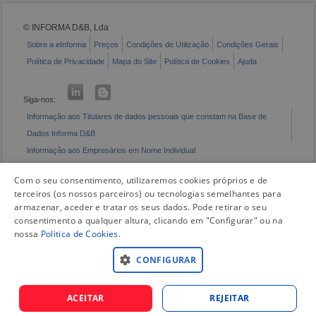
© INFORMA D&B, Lda
Sobre a eInforma
Preços
Condições de Utilização
Condições Gerais
Política de Privacidade
Mapa do Site
Política de Cookies
Ajuda
Siga-nos:
Informação aos Titulares de dados pessoais que constam na Base de
Dados Informa D&B
Informação aos Empresários em Nome Individual
Livro de Reclamações Eletrónico
Com o seu consentimento, utilizaremos cookies próprios e de
terceiros (os nossos parceiros) ou tecnologias semelhantes para
armazenar, aceder e tratar os seus dados. Pode retirar o seu
consentimento a qualquer altura, clicando em "Configurar" ou na
nossa
Politica de Cookies
.
CONFIGURAR
ACEITAR
REJEITAR