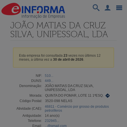
JOÃO MATIAS DA CRUZ
SILVA, UNIPESSOAL, LDA
Esta empresa foi consultada
23
vezes nos últimos 12
meses, a última vez a
30 de abril de 2026
.
NIF:
510...
DUNS:
449...
Denominação:
JOÃO MATIAS DA CRUZ SILVA,
UNIPESSOAL, LDA
Morada:
QUINTA DO POMAR, LOTE 11 1ºESQ.
Código Postal:
3520-098 NELAS
46811 - Comércio por grosso de produtos
Atividade (CAE):
petrolíferos
Antiguidade:
14 ano(s)
Telefone:
232945...
Email:
...@gmail.com