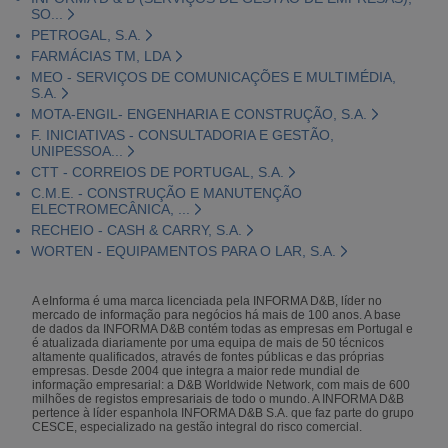
SO...
PETROGAL, S.A.
FARMÁCIAS TM, LDA
MEO - SERVIÇOS DE COMUNICAÇÕES E MULTIMÉDIA,
S.A.
MOTA-ENGIL- ENGENHARIA E CONSTRUÇÃO, S.A.
F. INICIATIVAS - CONSULTADORIA E GESTÃO,
UNIPESSOA...
CTT - CORREIOS DE PORTUGAL, S.A.
C.M.E. - CONSTRUÇÃO E MANUTENÇÃO
ELECTROMECÂNICA, ...
RECHEIO - CASH & CARRY, S.A.
WORTEN - EQUIPAMENTOS PARA O LAR, S.A.
A eInforma é uma marca licenciada pela INFORMA D&B, líder no
mercado de informação para negócios há mais de 100 anos. A base
de dados da INFORMA D&B contém todas as empresas em Portugal e
é atualizada diariamente por uma equipa de mais de 50 técnicos
altamente qualificados, através de fontes públicas e das próprias
empresas. Desde 2004 que integra a maior rede mundial de
informação empresarial: a D&B Worldwide Network, com mais de 600
milhões de registos empresariais de todo o mundo. A INFORMA D&B
pertence à líder espanhola INFORMA D&B S.A. que faz parte do grupo
CESCE, especializado na gestão integral do risco comercial.