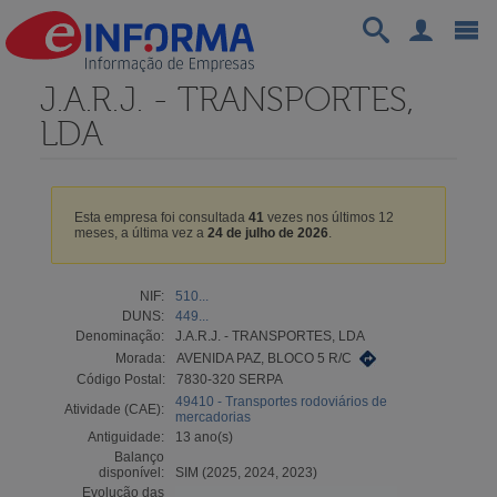
J.A.R.J. - TRANSPORTES,
LDA
Esta empresa foi consultada
41
vezes nos últimos 12
meses, a última vez a
24 de julho de 2026
.
NIF:
510...
DUNS:
449...
Denominação:
J.A.R.J. - TRANSPORTES, LDA
Morada:
AVENIDA PAZ, BLOCO 5 R/C
Código Postal:
7830-320 SERPA
49410 - Transportes rodoviários de
Atividade (CAE):
mercadorias
Antiguidade:
13 ano(s)
Balanço
disponível:
SIM (2025, 2024, 2023)
Evolução das