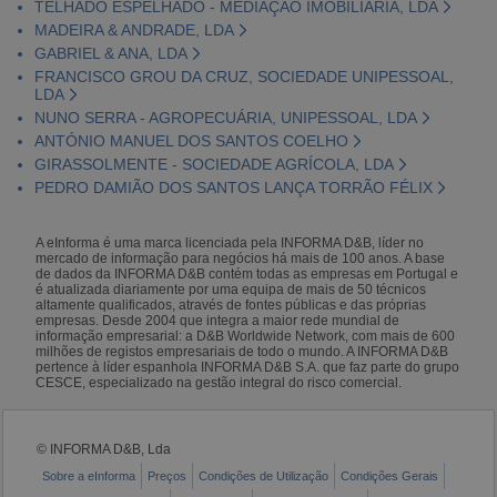
TELHADO ESPELHADO - MEDIAÇÃO IMOBILIÁRIA, LDA
MADEIRA & ANDRADE, LDA
GABRIEL & ANA, LDA
FRANCISCO GROU DA CRUZ, SOCIEDADE UNIPESSOAL,
LDA
NUNO SERRA - AGROPECUÁRIA, UNIPESSOAL, LDA
ANTÓNIO MANUEL DOS SANTOS COELHO
GIRASSOLMENTE - SOCIEDADE AGRÍCOLA, LDA
PEDRO DAMIÃO DOS SANTOS LANÇA TORRÃO FÉLIX
A eInforma é uma marca licenciada pela INFORMA D&B, líder no
mercado de informação para negócios há mais de 100 anos. A base
de dados da INFORMA D&B contém todas as empresas em Portugal e
é atualizada diariamente por uma equipa de mais de 50 técnicos
altamente qualificados, através de fontes públicas e das próprias
empresas. Desde 2004 que integra a maior rede mundial de
informação empresarial: a D&B Worldwide Network, com mais de 600
milhões de registos empresariais de todo o mundo. A INFORMA D&B
pertence à líder espanhola INFORMA D&B S.A. que faz parte do grupo
CESCE, especializado na gestão integral do risco comercial.
© INFORMA D&B, Lda
Sobre a eInforma
Preços
Condições de Utilização
Condições Gerais