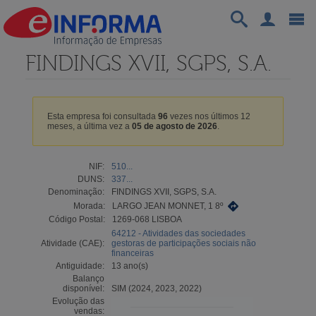
FINDINGS XVII, SGPS, S.A.
Esta empresa foi consultada
96
vezes nos últimos 12
meses, a última vez a
05 de agosto de 2026
.
NIF:
510...
DUNS:
337...
Denominação:
FINDINGS XVII, SGPS, S.A.
Morada:
LARGO JEAN MONNET, 1 8º
Código Postal:
1269-068 LISBOA
64212 - Atividades das sociedades
Atividade (CAE):
gestoras de participações sociais não
financeiras
Antiguidade:
13 ano(s)
Balanço
disponível:
SIM (2024, 2023, 2022)
Evolução das
vendas: