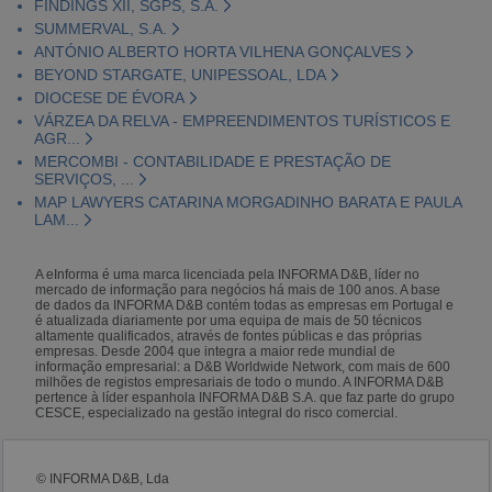
FINDINGS XII, SGPS, S.A.
SUMMERVAL, S.A.
ANTÓNIO ALBERTO HORTA VILHENA GONÇALVES
BEYOND STARGATE, UNIPESSOAL, LDA
DIOCESE DE ÉVORA
VÁRZEA DA RELVA - EMPREENDIMENTOS TURÍSTICOS E
AGR...
MERCOMBI - CONTABILIDADE E PRESTAÇÃO DE
SERVIÇOS, ...
MAP LAWYERS CATARINA MORGADINHO BARATA E PAULA
LAM...
A eInforma é uma marca licenciada pela INFORMA D&B, líder no
mercado de informação para negócios há mais de 100 anos. A base
de dados da INFORMA D&B contém todas as empresas em Portugal e
é atualizada diariamente por uma equipa de mais de 50 técnicos
altamente qualificados, através de fontes públicas e das próprias
empresas. Desde 2004 que integra a maior rede mundial de
informação empresarial: a D&B Worldwide Network, com mais de 600
milhões de registos empresariais de todo o mundo. A INFORMA D&B
pertence à líder espanhola INFORMA D&B S.A. que faz parte do grupo
CESCE, especializado na gestão integral do risco comercial.
© INFORMA D&B, Lda