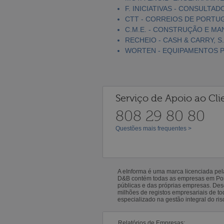
F. INICIATIVAS - CONSULTAD
CTT - CORREIOS DE PORTUGA
C.M.E. - CONSTRUÇÃO E MA
RECHEIO - CASH & CARRY, S.
WORTEN - EQUIPAMENTOS PA
Serviço de Apoio ao Cli
808 29 80 80
Questões mais frequentes >
A eInforma é uma marca licenciada pe
D&B contém todas as empresas em Portu
públicas e das próprias empresas. De
milhões de registos empresariais de 
especializado na gestão integral do ris
Relatórios de Empresas: