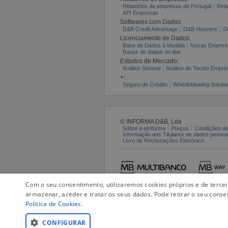
Relatórios de empresas de Portugal
Rela
API Empresas
Softwares com Dados:
D&B Credit Advantage
D&B Hoovers
S
Licenciamento de Dados:
Base de Dados à Medida
Novas Empres
Bases de dados on-line
Estudos de Mercado:
Análise Setorial
Análise do Tecido Empres
+:
Seguro de Crédito
Whistleblowing Solutio
© INFORMA D&B, Lda
Sobre a eInforma
Preços
Condições de
Informação aos Titulares de dados pesso
Livro de Reclamações Eletrónico
Com o seu consentimento, utilizaremos cookies próprios e de terce
armazenar, aceder e tratar os seus dados. Pode retirar o seu conse
Politica de Cookies
.
CONFIGURAR