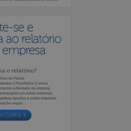
te-se e
 ao relatório
a empresa
ui o relatório?
isco de Failure
Vendas e Resultados (3 anos)
ntactos e Atividade da empresa
Participações em outras empresas
spetivas ligações a outras empresas
icações legais
o Grátis »