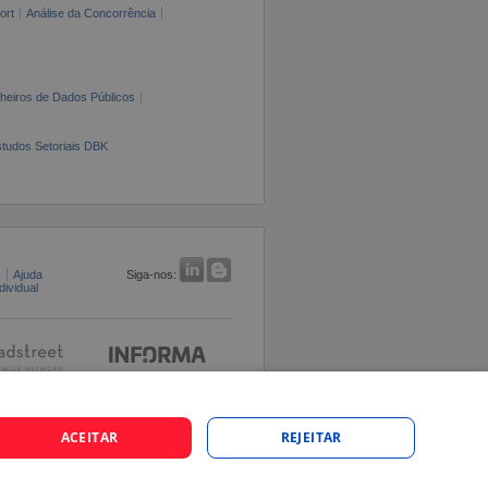
ort
Análise da Concorrência
cheiros de Dados Públicos
tudos Setoriais DBK
s
Ajuda
Siga-nos:
ividual
ACEITAR
REJEITAR