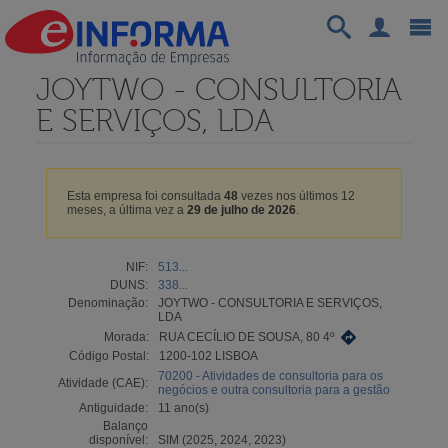
JOYTWO - CONSULTORIA
E SERVIÇOS, LDA
Esta empresa foi consultada
48
vezes nos últimos 12
meses, a última vez a
29 de julho de 2026
.
NIF:
513...
DUNS:
338...
Denominação:
JOYTWO - CONSULTORIA E SERVIÇOS,
LDA
Morada:
RUA CECÍLIO DE SOUSA, 80 4º
Código Postal:
1200-102 LISBOA
70200 - Atividades de consultoria para os
Atividade (CAE):
negócios e outra consultoria para a gestão
Antiguidade:
11 ano(s)
Balanço
disponível:
SIM (2025, 2024, 2023)