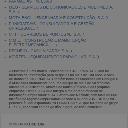
FARMÁCIAS TM, LDA
MEO - SERVIÇOS DE COMUNICAÇÕES E MULTIMÉDIA,
S.A.
MOTA-ENGIL- ENGENHARIA E CONSTRUÇÃO, S.A.
F. INICIATIVAS - CONSULTADORIA E GESTÃO,
UNIPESSOA...
CTT - CORREIOS DE PORTUGAL, S.A.
C.M.E. - CONSTRUÇÃO E MANUTENÇÃO
ELECTROMECÂNICA, ...
RECHEIO - CASH & CARRY, S.A.
WORTEN - EQUIPAMENTOS PARA O LAR, S.A.
A eInforma é uma marca licenciada pela INFORMA D&B, líder no
mercado de informação para negócios há mais de 100 anos. A base
de dados da INFORMA D&B contém todas as empresas em Portugal e
é atualizada diariamente por uma equipa de mais de 50 técnicos
altamente qualificados, através de fontes públicas e das próprias
empresas. Desde 2004 que integra a maior rede mundial de
informação empresarial: a D&B Worldwide Network, com mais de 600
milhões de registos empresariais de todo o mundo. A INFORMA D&B
pertence à líder espanhola INFORMA D&B S.A. que faz parte do grupo
CESCE, especializado na gestão integral do risco comercial.
© INFORMA D&B, Lda