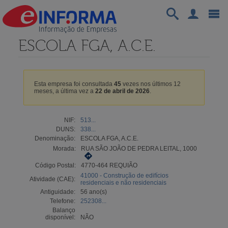
ESCOLA FGA, A.C.E.
Esta empresa foi consultada
45
vezes nos últimos 12
meses, a última vez a
22 de abril de 2026
.
NIF:
513...
DUNS:
338...
Denominação:
ESCOLA FGA, A.C.E.
Morada:
RUA SÃO JOÃO DE PEDRA LEITAL, 1000
Código Postal:
4770-464 REQUIÃO
41000 - Construção de edifícios
Atividade (CAE):
residenciais e não residenciais
Antiguidade:
56 ano(s)
Telefone:
252308...
Balanço
disponível:
NÃO