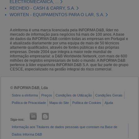
ELECTROMECÂNICA, ...
RECHEIO - CASH & CARRY, S.A.
WORTEN - EQUIPAMENTOS PARA O LAR, S.A.
A eInforma é uma marca licenciada pela INFORMA D&B, líder no
mercado de informação para negócios há mais de 100 anos. A base
de dados da INFORMA D&B contém todas as empresas em Portugal e
é atualizada diariamente por uma equipa de mais de 50 técnicos
altamente qualificados, através de fontes públicas e das próprias
empresas. Desde 2004 que integra a maior rede mundial de
informação empresarial: a D&B Worldwide Network, com mais de 600
milhões de registos empresariais de todo o mundo. A INFORMA D&B
pertence à líder espanhola INFORMA D&B S.A. que faz parte do grupo
CESCE, especializado na gestão integral do risco comercial.
© INFORMA D&B, Lda
Sobre a eInforma
Preços
Condições de Utilização
Condições Gerais
Política de Privacidade
Mapa do Site
Política de Cookies
Ajuda
Siga-nos:
Informação aos Titulares de dados pessoais que constam na Base de
Dados Informa D&B