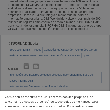
mercado de informação para negócios há mais de 100 anos. A base
de dados da INFORMA D&B contém todas as empresas em Portugal e
é atualizada diariamente por uma equipa de mais de 50 técnicos
altamente qualificados, através de fontes públicas e das próprias
empresas. Desde 2004 que integra a maior rede mundial de
informação empresarial: a D&B Worldwide Network, com mais de 600
milhões de registos empresariais de todo o mundo. A INFORMA D&B
pertence à líder espanhola INFORMA D&B S.A. que faz parte do grupo
CESCE, especializado na gestão integral do risco comercial.
© INFORMA D&B, Lda
Sobre a eInforma
Preços
Condições de Utilização
Condições Gerais
Política de Privacidade
Mapa do Site
Política de Cookies
Ajuda
Siga-nos:
Informação aos Titulares de dados pessoais que constam na Base de
Dados Informa D&B
Informação aos Empresários em Nome Individual
Livro de Reclamações Eletrónico
Com o seu consentimento, utilizaremos cookies próprios e de
terceiros (os nossos parceiros) ou tecnologias semelhantes para
armazenar, aceder e tratar os seus dados. Pode retirar o seu