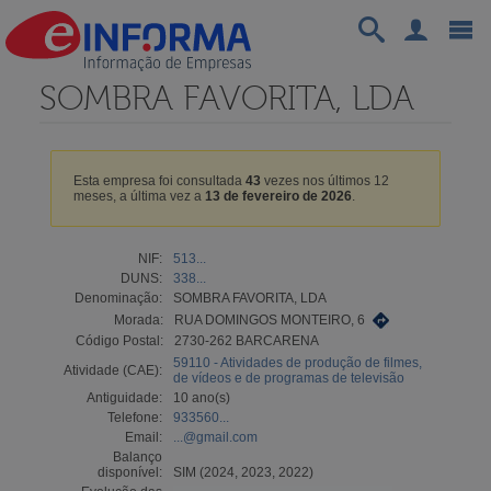
SOMBRA FAVORITA, LDA
Esta empresa foi consultada
43
vezes nos últimos 12
meses, a última vez a
13 de fevereiro de 2026
.
NIF:
513...
DUNS:
338...
Denominação:
SOMBRA FAVORITA, LDA
Morada:
RUA DOMINGOS MONTEIRO, 6
Código Postal:
2730-262 BARCARENA
59110 - Atividades de produção de filmes,
Atividade (CAE):
de vídeos e de programas de televisão
Antiguidade:
10 ano(s)
Telefone:
933560...
Email:
...@gmail.com
Balanço
disponível:
SIM (2024, 2023, 2022)