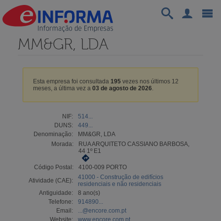
MM&GR, LDA
Esta empresa foi consultada
195
vezes nos últimos 12
meses, a última vez a
03 de agosto de 2026
.
NIF:
514...
DUNS:
449...
Denominação:
MM&GR, LDA
Morada:
RUA ARQUITETO CASSIANO BARBOSA,
44 1º E1
Código Postal:
4100-009 PORTO
41000 - Construção de edifícios
Atividade (CAE):
residenciais e não residenciais
Antiguidade:
8 ano(s)
Telefone:
914890...
Email:
...@encore.com.pt
Website:
www.encore.com.pt