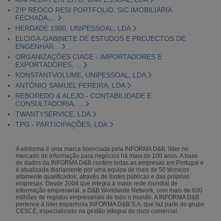
ZIP REOCO RESI PORTFOLIO, SIC IMOBILIÁRIA
FECHADA,...
HERDADE 1980, UNIPESSOAL, LDA
ELCIGA-GABINETE DE ESTUDOS E PROJECTOS DE
ENGENHAR...
ORGANIZAÇÕES CIAGE - IMPORTADORES E
EXPORTADORES, ...
KONSTANTVOLUME, UNIPESSOAL, LDA
ANTÓNIO SAMUEL PEREIRA, LDA
REBOREDO & ALEJO - CONTABILIDADE E
CONSULTADORIA, ...
TWANTYSERVICE, LDA
TPG - PARTICIPAÇÕES, LDA
A eInforma é uma marca licenciada pela INFORMA D&B, líder no
mercado de informação para negócios há mais de 100 anos. A base
de dados da INFORMA D&B contém todas as empresas em Portugal e
é atualizada diariamente por uma equipa de mais de 50 técnicos
altamente qualificados, através de fontes públicas e das próprias
empresas. Desde 2004 que integra a maior rede mundial de
informação empresarial: a D&B Worldwide Network, com mais de 600
milhões de registos empresariais de todo o mundo. A INFORMA D&B
pertence à líder espanhola INFORMA D&B S.A. que faz parte do grupo
CESCE, especializado na gestão integral do risco comercial.