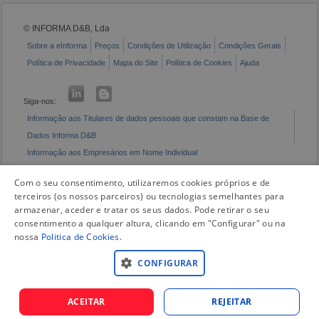
© INFORMA D&B, Lda
Sobre a eInforma
Preços
Condições de Utilização
Condições Gerais
Política de Privacidade
Mapa do Site
Política de Cookies
Ajuda
Siga-nos:
Informação aos Titulares de dados pessoais que constam na Base de
Dados Informa D&B
Informação aos Empresários em Nome Individual
Livro de Reclamações Eletrónico
Com o seu consentimento, utilizaremos cookies próprios e de
terceiros (os nossos parceiros) ou tecnologias semelhantes para
armazenar, aceder e tratar os seus dados. Pode retirar o seu
consentimento a qualquer altura, clicando em "Configurar" ou na
nossa
Politica de Cookies
.
CONFIGURAR
ACEITAR
REJEITAR