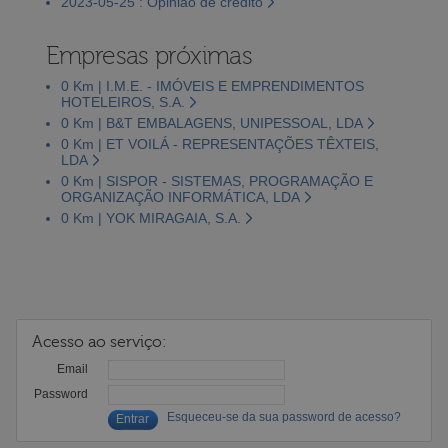
2023-05-25 : Opinião de crédito
Empresas próximas
0 Km | I.M.E. - IMÓVEIS E EMPRENDIMENTOS
HOTELEIROS, S.A.
0 Km | B&T EMBALAGENS, UNIPESSOAL, LDA
0 Km | ET VOILÁ - REPRESENTAÇÕES TÊXTEIS,
LDA
0 Km | SISPOR - SISTEMAS, PROGRAMAÇÃO E
ORGANIZAÇÃO INFORMÁTICA, LDA
0 Km | YOK MIRAGAIA, S.A.
Acesso ao serviço:
Email
Password
Esqueceu-se da sua password de acesso?