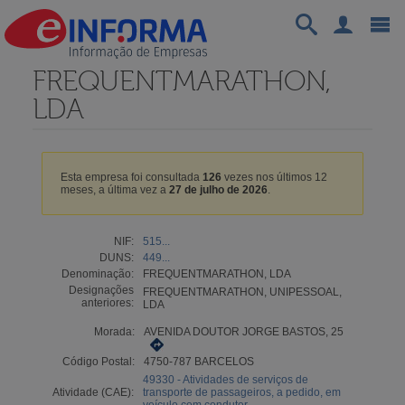
FREQUENTMARATHON,
LDA
Esta empresa foi consultada
126
vezes nos últimos 12
meses, a última vez a
27 de julho de 2026
.
NIF:
515...
DUNS:
449...
Denominação:
FREQUENTMARATHON, LDA
Designações
FREQUENTMARATHON, UNIPESSOAL,
anteriores:
LDA
Morada:
AVENIDA DOUTOR JORGE BASTOS, 25
Código Postal:
4750-787 BARCELOS
49330 - Atividades de serviços de
Atividade (CAE):
transporte de passageiros, a pedido, em
veículo com condutor