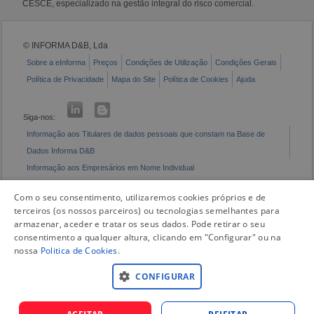
CESCE, especializado na gestão integral do risco comercial.
© INFORMA D&B, Lda
Sobre a eInforma
Preços
Condições de Utilização
Condições Gerais
Política de Privacidade
Mapa do Site
Política de Cookies
Ajuda
Siga-nos:
Informação aos Titulares de dados pessoais que constam na Base de
Dados Informa D&B
Informação aos Empresários em Nome Individual
Livro de Reclamações Eletrónico
Com o seu consentimento, utilizaremos cookies próprios e de
terceiros (os nossos parceiros) ou tecnologias semelhantes para
armazenar, aceder e tratar os seus dados. Pode retirar o seu
consentimento a qualquer altura, clicando em "Configurar" ou na
nossa
Politica de Cookies
.
CONFIGURAR