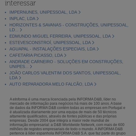
interessar
IMPERNUNES, UNIPESSOAL, LDA
INPLAC, LDA
HORIZONTES & SAVANAS - CONSTRUÇÕES, UNIPESSOAL,
LD...
EDMUNDO MIGUEL FERREIRA, UNIPESSOAL, LDA
ESTEVESCONSTROÍ, UNIPESSOAL, LDA
AGUAPAL - INSTALAÇÕES ESPECIAIS, LDA
CAFETARIA PICASSO, LDA
ANDRADE CARNEIRO - SOLUÇÕES EM CONSTRUÇÕES,
UNIPES...
JOÃO CARLOS VALENTIM DOS SANTOS, UNIPESSOAL,
LDA
AUTO REPARADORA MELO FALCÃO, LDA
A eInforma é uma marca licenciada pela INFORMA D&B, líder no
mercado de informação para negócios há mais de 100 anos. A base
de dados da INFORMA D&B contém todas as empresas em Portugal e
é atualizada diariamente por uma equipa de mais de 50 técnicos
altamente qualificados, através de fontes públicas e das próprias
empresas. Desde 2004 que integra a maior rede mundial de
informação empresarial: a D&B Worldwide Network, com mais de 600
milhões de registos empresariais de todo o mundo. A INFORMA D&B
pertence à líder espanhola INFORMA D&B S.A. que faz parte do grupo