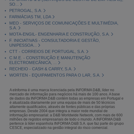
SO...
PETROGAL, S.A.
FARMÁCIAS TM, LDA
MEO - SERVIÇOS DE COMUNICAÇÕES E MULTIMÉDIA,
S.A.
MOTA-ENGIL- ENGENHARIA E CONSTRUÇÃO, S.A.
F. INICIATIVAS - CONSULTADORIA E GESTÃO,
UNIPESSOA...
CTT - CORREIOS DE PORTUGAL, S.A.
C.M.E. - CONSTRUÇÃO E MANUTENÇÃO
ELECTROMECÂNICA, ...
RECHEIO - CASH & CARRY, S.A.
WORTEN - EQUIPAMENTOS PARA O LAR, S.A.
A eInforma é uma marca licenciada pela INFORMA D&B, líder no
mercado de informação para negócios há mais de 100 anos. A base
de dados da INFORMA D&B contém todas as empresas em Portugal e
é atualizada diariamente por uma equipa de mais de 50 técnicos
altamente qualificados, através de fontes públicas e das próprias
empresas. Desde 2004 que integra a maior rede mundial de
informação empresarial: a D&B Worldwide Network, com mais de 600
milhões de registos empresariais de todo o mundo. A INFORMA D&B
pertence à líder espanhola INFORMA D&B S.A. que faz parte do grupo
CESCE, especializado na gestão integral do risco comercial.