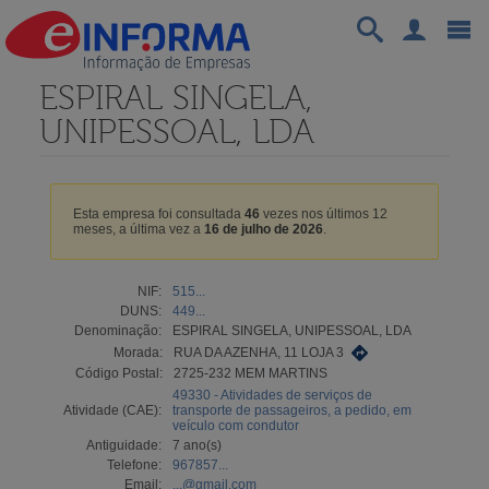
ESPIRAL SINGELA,
UNIPESSOAL, LDA
Esta empresa foi consultada
46
vezes nos últimos 12
meses, a última vez a
16 de julho de 2026
.
NIF:
515...
DUNS:
449...
Denominação:
ESPIRAL SINGELA, UNIPESSOAL, LDA
Morada:
RUA DA AZENHA, 11 LOJA 3
Código Postal:
2725-232 MEM MARTINS
49330 - Atividades de serviços de
Atividade (CAE):
transporte de passageiros, a pedido, em
veículo com condutor
Antiguidade:
7 ano(s)
Telefone:
967857...
Email:
...@gmail.com