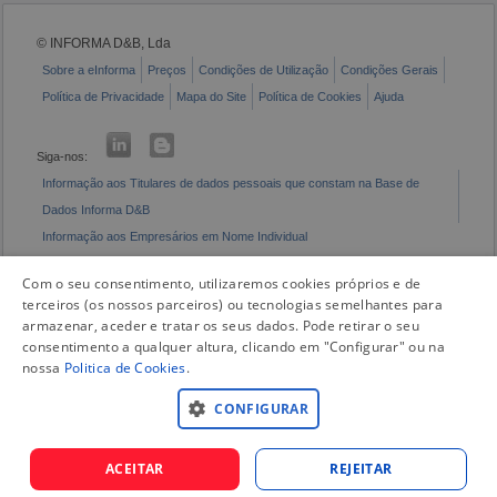
© INFORMA D&B, Lda
Sobre a eInforma
Preços
Condições de Utilização
Condições Gerais
Política de Privacidade
Mapa do Site
Política de Cookies
Ajuda
Siga-nos:
Informação aos Titulares de dados pessoais que constam na Base de
Dados Informa D&B
Informação aos Empresários em Nome Individual
Livro de Reclamações Eletrónico
Com o seu consentimento, utilizaremos cookies próprios e de
terceiros (os nossos parceiros) ou tecnologias semelhantes para
armazenar, aceder e tratar os seus dados. Pode retirar o seu
consentimento a qualquer altura, clicando em "Configurar" ou na
nossa
Politica de Cookies
.
CONFIGURAR
ACEITAR
REJEITAR