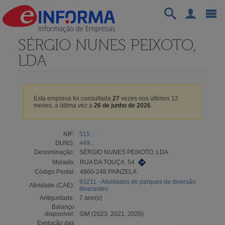
SÉRGIO NUNES PEIXOTO,
LDA
Esta empresa foi consultada
27
vezes nos últimos 12
meses, a última vez a
26 de junho de 2026
.
NIF:
515...
DUNS:
449...
Denominação:
SÉRGIO NUNES PEIXOTO, LDA
Morada:
RUA DA TOUÇA, 54
Código Postal:
4860-248 PAINZELA
93211 - Atividades de parques de diversão
Atividade (CAE):
itinerantes
Antiguidade:
7 ano(s)
Balanço
disponível:
SIM (2023, 2021, 2020)
Evolução das