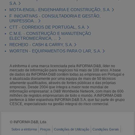
S.A.
MOTA-ENGIL- ENGENHARIA E CONSTRUÇÃO, S.A.
F. INICIATIVAS - CONSULTADORIA E GESTÃO,
UNIPESSOA...
CTT - CORREIOS DE PORTUGAL, S.A.
C.M.E. - CONSTRUÇÃO E MANUTENÇÃO
ELECTROMECÂNICA, ...
RECHEIO - CASH & CARRY, S.A.
WORTEN - EQUIPAMENTOS PARA O LAR, S.A.
A eInforma é uma marca licenciada pela INFORMA D&B, líder no
mercado de informação para negócios há mais de 100 anos. A base
de dados da INFORMA D&B contém todas as empresas em Portugal e
é atualizada diariamente por uma equipa de mais de 50 técnicos
altamente qualificados, através de fontes públicas e das próprias
empresas. Desde 2004 que integra a maior rede mundial de
informação empresarial: a D&B Worldwide Network, com mais de 600
milhões de registos empresariais de todo o mundo. A INFORMA D&B
pertence à líder espanhola INFORMA D&B S.A. que faz parte do grupo
CESCE, especializado na gestão integral do risco comercial.
© INFORMA D&B, Lda
Sobre a eInforma
Preços
Condições de Utilização
Condições Gerais