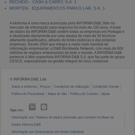
RECHEIO - CASH & CARRY, S.A.
WORTEN - EQUIPAMENTOS PARA O LAR, S.A.
A eInforma é uma marca licenciada pela INFORMA D&B, líder no
mercado de informação para negócios há mais de 100 anos. A base
de dados da INFORMA D&B contém todas as empresas em Portugal e
é atualizada diariamente por uma equipa de mais de 50 técnicos
altamente qualificados, através de fontes públicas e das próprias
empresas. Desde 2004 que integra a maior rede mundial de
informação empresarial: a D&B Worldwide Network, com mais de 600
milhões de registos empresariais de todo o mundo. A INFORMA D&B
pertence à líder espanhola INFORMA D&B S.A. que faz parte do grupo
CESCE, especializado na gestão integral do risco comercial.
© INFORMA D&B, Lda
Sobre a eInforma
Preços
Condições de Utilização
Condições Gerais
Política de Privacidade
Mapa do Site
Política de Cookies
Ajuda
Siga-nos:
Informação aos Titulares de dados pessoais que constam na Base de
Dados Informa D&B
Informação aos Empresários em Nome Individual