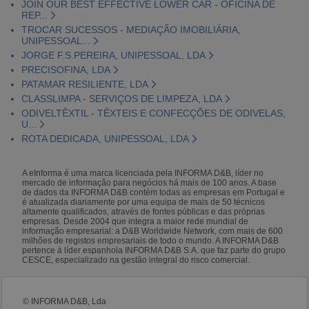
JOIN OUR BEST EFFECTIVE LOWER CAR - OFICINA DE
REP...
TROCAR SUCESSOS - MEDIAÇÃO IMOBILIÁRIA,
UNIPESSOAL...
JORGE F.S.PEREIRA, UNIPESSOAL, LDA
PRECISOFINA, LDA
PATAMAR RESILIENTE, LDA
CLASSLIMPA - SERVIÇOS DE LIMPEZA, LDA
ODIVELTÊXTIL - TÊXTEIS E CONFECÇÕES DE ODIVELAS,
U...
ROTA DEDICADA, UNIPESSOAL, LDA
A eInforma é uma marca licenciada pela INFORMA D&B, líder no
mercado de informação para negócios há mais de 100 anos. A base
de dados da INFORMA D&B contém todas as empresas em Portugal e
é atualizada diariamente por uma equipa de mais de 50 técnicos
altamente qualificados, através de fontes públicas e das próprias
empresas. Desde 2004 que integra a maior rede mundial de
informação empresarial: a D&B Worldwide Network, com mais de 600
milhões de registos empresariais de todo o mundo. A INFORMA D&B
pertence à líder espanhola INFORMA D&B S.A. que faz parte do grupo
CESCE, especializado na gestão integral do risco comercial.
© INFORMA D&B, Lda