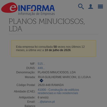
PLANOS MINUCIOSOS,
LDA
Esta empresa foi consultada
58
vezes nos últimos 12
meses, a última vez a
10 de julho de 2026
.
NIF:
515...
DUNS:
449...
Denominação:
PLANOS MINUCIOSOS, LDA
Morada:
RUA GUILHERME MARCONI, 11 LOJA A
Código Postal:
2620-448 RAMADA
41000 - Construção de edifícios
Atividade (CAE):
residenciais e não residenciais
Antiguidade:
6 ano(s)
Email:
...@planos.pt
Balanço