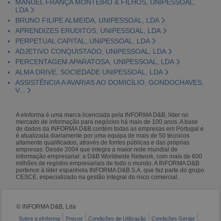
MANUEL FRANÇA MONTEIRO & FILHOS, UNIPESSOAL,
LDA
BRUNO FILIPE ALMEIDA, UNIPESSOAL, LDA
APRENDIZES ERUDITOS, UNIPESSOAL, LDA
PERPETUAL CAPITAL, UNIPESSOAL, LDA
ADJETIVO CONQUISTADO, UNIPESSOAL, LDA
PERCENTAGEM APARATOSA, UNIPESSOAL, LDA
ALMA DRIVE, SOCIEDADE UNIPESSOAL, LDA
ASSISTÊNCIA A AVARIAS AO DOMICÍLIO, GONDOCHAVES,
V...
A eInforma é uma marca licenciada pela INFORMA D&B, líder no
mercado de informação para negócios há mais de 100 anos. A base
de dados da INFORMA D&B contém todas as empresas em Portugal e
é atualizada diariamente por uma equipa de mais de 50 técnicos
altamente qualificados, através de fontes públicas e das próprias
empresas. Desde 2004 que integra a maior rede mundial de
informação empresarial: a D&B Worldwide Network, com mais de 600
milhões de registos empresariais de todo o mundo. A INFORMA D&B
pertence à líder espanhola INFORMA D&B S.A. que faz parte do grupo
CESCE, especializado na gestão integral do risco comercial.
© INFORMA D&B, Lda
Sobre a eInforma
Preços
Condições de Utilização
Condições Gerais