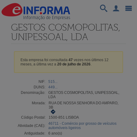
GESTOS COSMOPOLITAS,
UNIPESSOAL, LDA
Esta empresa foi consultada
47
vezes nos últimos 12
meses, a última vez a
20 de julho de 2026
.
NIF:
515...
DUNS:
449...
Denominação:
GESTOS COSMOPOLITAS, UNIPESSOAL,
LDA
Morada:
RUA DE NOSSA SENHORA DO AMPARO,
3B
Código Postal:
1500-851 LISBOA
46711 - Comércio por grosso de veículos
Atividade (CAE):
automóveis ligeiros
Antiguidade:
6 ano(s)